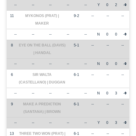
--
--
--
--
--
Y
0
2
-
11
MYKONOS (PRAT) |
9-2
--
--
--
MAKER
--
--
--
--
--
N
0
0
-
8
EYE ON THE BALL (DAVIS)
5-1
--
--
--
| HANDAL
--
--
--
--
--
N
0
0
-
6
SIR WALTA
6-1
--
--
--
(CASTELLANO) | DUGGAN
--
--
--
--
--
N
0
3
-
9
MAKE A PREDICTION
6-1
--
--
--
(SANTANA) | BROWN
--
--
--
--
--
Y
0
3
-
13
THREE TWO WON (PRAT) |
6-1
--
--
--