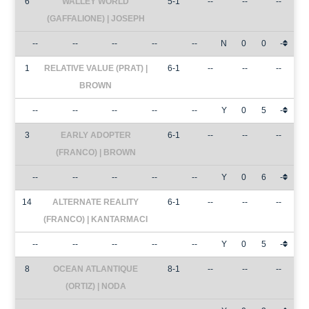
6
WALLEY WORLD
5-1
--
--
--
(GAFFALIONE) | JOSEPH
--
--
--
--
--
N
0
0
-
1
RELATIVE VALUE (PRAT) |
6-1
--
--
--
BROWN
--
--
--
--
--
Y
0
5
-
3
EARLY ADOPTER
6-1
--
--
--
(FRANCO) | BROWN
--
--
--
--
--
Y
0
6
-
14
ALTERNATE REALITY
6-1
--
--
--
(FRANCO) | KANTARMACI
--
--
--
--
--
Y
0
5
-
8
OCEAN ATLANTIQUE
8-1
--
--
--
(ORTIZ) | NODA