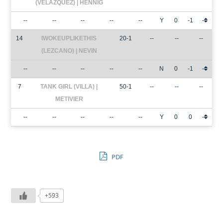
(VELAZQUEZ) | HENNIG
--
--
--
--
--
Y
0
-1
-
14
IWOKEUPLIKETHIS
20-1
--
--
--
(LEZCANO) | NEVIN
--
--
--
--
--
N
0
-1
-
7
TANK GIRL (VILLA) |
50-1
--
--
--
METIVIER
--
--
--
--
--
Y
0
0
-
PDF
+593