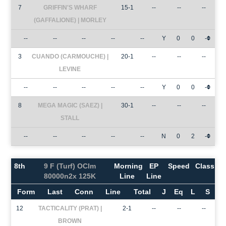
7
GRIFFIN'S WHARF
15-1
--
--
--
(GAFFALIONE) | MORLEY
--
--
--
--
--
Y
0
0
-
3
CUANDO (CARMOUCHE) |
20-1
--
--
--
LEVINE
--
--
--
--
--
Y
0
0
-
8
MEGA MAGIC (SAEZ) |
30-1
--
--
--
STALL
--
--
--
--
--
N
0
2
-
8th
9 F (Turf) OClm
Morning
EP
Speed
Class
80000n2x 125K
Line
Line
Form
Last
Conn
Line
Total
J
Eq
L
S
12
TACTICALITY (PRAT) |
2-1
--
--
--
BROWN