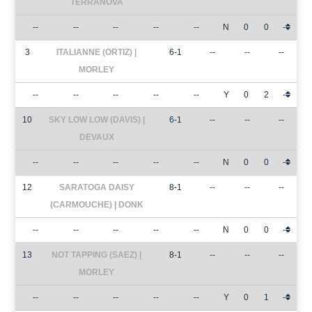
TERRANOVA
--
--
--
--
--
N
0
0
-
3
ITALIANNE (ORTIZ) |
6-1
--
--
--
MORLEY
--
--
--
--
--
Y
0
2
-
10
SKY LOW LOW (DAVIS) |
6-1
--
--
--
DEVAUX
--
--
--
--
--
N
0
0
-
12
SARATOGA DAISY
8-1
--
--
--
(CARMOUCHE) | DONK
--
--
--
--
--
N
0
0
-
13
NOT TAPPING (SAEZ) |
8-1
--
--
--
MORLEY
--
--
--
--
--
Y
0
1
-