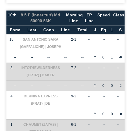
10th
8.5 F (Inner turf) Md
Morning
EP
Speed
Class
50000 56K
Line
Line
Form
Last
Conn
Line
Total
J
Eq
L
S
15
SAN ANTONIO SARA
2-1
--
--
--
(GAFFALIONE) | JOSEPH
--
--
--
--
--
Y
0
1
-
8
INTOTHEWILDERNESS
7-2
--
--
--
(ORTIZ) | BAKER
--
--
--
--
--
Y
0
0
-
4
BERNINA EXPRESS
9-2
--
--
--
(PRAT) | DE
--
--
--
--
--
Y
0
0
-
1
CHAUMET (ZAYAS) |
6-1
--
--
--