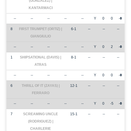
(GONZALEZ) |
KANTARMACI
--
--
--
--
--
Y
0
0
-
8
FIRST TRUMPET (ORTIZ) |
6-1
--
--
--
GIANGIULIO
--
--
--
--
--
Y
0
2
-
1
SHIPSATIONAL (DAVIS) |
8-1
--
--
--
ATRAS
--
--
--
--
--
Y
0
0
-
6
THRILL OF IT (ZAYAS) |
12-1
--
--
--
FERRARO
--
--
--
--
--
Y
0
-5
-
7
SCREAMING UNCLE
15-1
--
--
--
(RODRIGUEZ) |
CHARLERIE