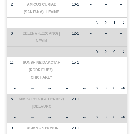
2
AMICUS CURIAE
10-1
--
--
--
(SANTANA) | LEVINE
--
--
--
--
--
N
0
1
-
6
ZELENA (LEZCANO) |
12-1
--
--
--
NEVIN
--
--
--
--
--
Y
0
0
-
11
SUNSHINE DAKOTAH
15-1
--
--
--
(RODRIGUEZ) |
CHICHAKLY
--
--
--
--
--
Y
0
0
-
5
MIA SOPHIA (GUTIERREZ)
20-1
--
--
--
| DELAURO
--
--
--
--
--
Y
0
0
-
9
LUCIANA'S HONOR
20-1
--
--
--