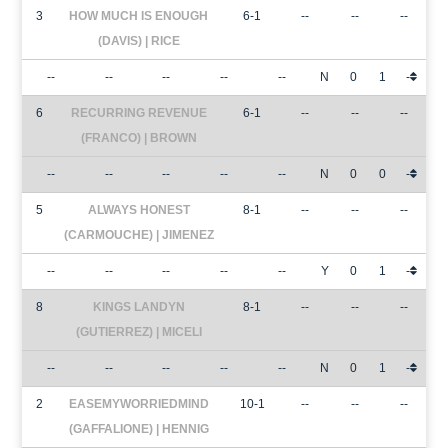
3
HOW MUCH IS ENOUGH
6-1
--
--
--
(DAVIS) | RICE
--
--
--
--
--
N
0
1
-
6
RECURRING REVENUE
6-1
--
--
--
(FRANCO) | BROWN
--
--
--
--
--
N
0
0
-
5
ALWAYS HONEST
8-1
--
--
--
(CARMOUCHE) | JIMENEZ
--
--
--
--
--
Y
0
1
-
8
KINGS LANDYN
8-1
--
--
--
(GUTIERREZ) | MICELI
--
--
--
--
--
N
0
1
-
2
EASEMYWORRIEDMIND
10-1
--
--
--
(GAFFALIONE) | HENNIG