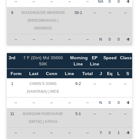
--
--
--
--
--
NA
0
0
-
9
ROADHOUSE WARRIOR
30-1
--
--
--
(BRIDGMOHAN) |
GIDDINGS
--
--
--
--
--
N
0
0
-
3rd
7 F (Dirt) Md 35000
Morning
EP
Speed
Class
50K
Line
Line
Form
Last
Conn
Line
Total
J
Eq
L
S
1
CHRIS'S SONG
9-2
--
--
--
(SANTANA) | RICE
--
--
--
--
--
N
0
0
-
11
BARGAIN PURCHASE
5-1
--
--
--
(ORTIZ) | ATRAS
--
--
--
--
--
Y
0
1
-