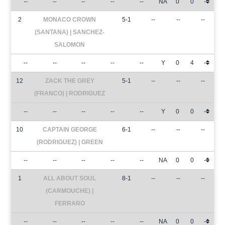
--
--
--
--
--
NA
0
0
-
2
MONACO CROWN
5-1
--
--
--
(SANTANA) | SANCHEZ-
SALOMON
--
--
--
--
--
Y
0
4
-
12
ZACK THE GREY
5-1
--
--
--
(FRANCO) | RODRIGUEZ
--
--
--
--
--
Y
0
0
-
10
CAPTAIN GEORGE
6-1
--
--
--
(RODRIGUEZ) | GREEN
--
--
--
--
--
NA
0
0
-
1
ALL ABOUT SOUL
8-1
--
--
--
(CARMOUCHE) |
FERRARO
--
--
--
--
--
NA
0
0
-