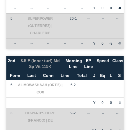
--
--
--
--
--
Y
0
0
-
5
SUPERPOWER
20-1
--
--
--
(GUTIERREZ) |
CHARLERIE
--
--
--
--
--
Y
0
-3
-
2nd
8.5 F (Inner turf) Md
Morning
EP
Speed
Class
Sp Wt 115K
Line
Line
Form
Last
Conn
Line
Total
J
Eq
L
S
5
AL MOWASHAAH (ORTIZ) |
5-2
--
--
--
COX
--
--
--
--
--
Y
0
0
-
3
HOWARD'S HOPE
9-2
--
--
--
(FRANCO) | DE