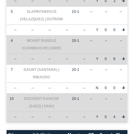
--
--
--
--
--
Y
0
3
-
5
SLAPINTHEFACE
15-1
--
--
--
(VELAZQUEZ) | DUTROW
--
--
--
--
--
Y
0
0
-
4
MOUNT RUNDLE
20-1
--
--
--
(CARMOUCHE) | NIHEI
--
--
--
--
--
Y
0
8
-
7
DAUNT (SANTANA) |
20-1
--
--
--
RIBAUDO
--
--
--
--
--
N
0
0
-
10
DISCREET DANCER
20-1
--
--
--
(SAEZ) | SANO
--
--
--
--
--
Y
0
4
-