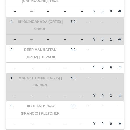
(CARMOUCHE) | RICE
--
--
--
--
--
Y
0
0
-
4
SIYOUINCANADA (ORTIZ) |
7-2
--
--
--
SHARP
--
--
--
--
--
Y
0
1
-
2
DEEP MANHATTAN
9-2
--
--
--
(ORTIZ) | DEVAUX
--
--
--
--
--
N
0
6
-
1
MARKET TIMING (DAVIS) |
6-1
--
--
--
BROWN
--
--
--
--
--
Y
0
3
-
5
HIGHLANDS WAY
10-1
--
--
--
(FRANCO) | PLETCHER
--
--
--
--
--
Y
0
0
-