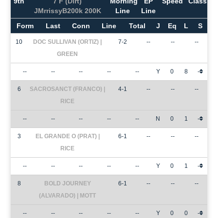
9th
7 F (Dirt)
Morning
EP
Speed
Class
JMrrissyB200k 200K
Line
Line
Form
Last
Conn
Line
Total
J
Eq
L
S
10
DOC SULLIVAN (ORTIZ) |
7-2
--
--
--
GREEN
--
--
--
--
--
Y
0
8
-
6
SACROSANCT (FRANCO) |
4-1
--
--
--
RICE
--
--
--
--
--
N
0
1
-
3
EL GRANDE O (PRAT) |
6-1
--
--
--
RICE
--
--
--
--
--
Y
0
1
-
8
BOLD JOURNEY
6-1
--
--
--
(ALVARADO) | MOTT
--
--
--
--
--
Y
0
0
-