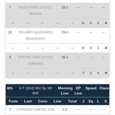
7
PILOT KNOB (ZAYAS) |
15-1
--
--
--
BROWN
--
--
--
--
--
N
0
0
-
10
TIZLAWRY (LEZCANO) |
15-1
--
--
--
ENGLEHART
--
--
--
--
--
N
0
1
-
5
STROBE LIGHT (SAEZ) |
30-1
--
--
--
FERRARO
--
--
--
--
--
Y
0
4
-
6th
6 F (Dirt) Md Sp Wt
Morning
EP
Speed
Class
90K
Line
Line
Form
Last
Conn
Line
Total
J
Eq
L
S
7
CAPODOST (ORTIZ) | COX
5-2
--
--
--