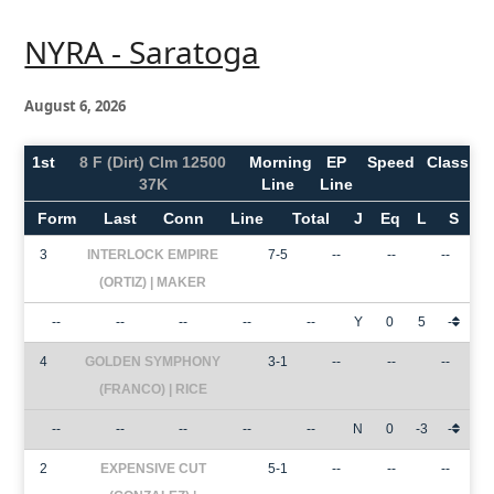
NYRA - Saratoga
August 6, 2026
1st
8 F (Dirt) Clm 12500
Morning
EP
Speed
Class
37K
Line
Line
Form
Last
Conn
Line
Total
J
Eq
L
S
3
INTERLOCK EMPIRE
7-5
--
--
--
(ORTIZ) | MAKER
--
--
--
--
--
Y
0
5
-
4
GOLDEN SYMPHONY
3-1
--
--
--
(FRANCO) | RICE
--
--
--
--
--
N
0
-3
-
2
EXPENSIVE CUT
5-1
--
--
--