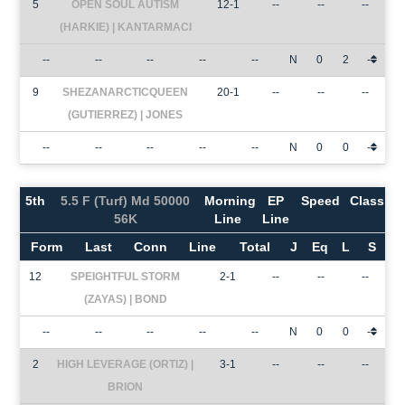
5
OPEN SOUL AUTISM
12-1
--
--
--
(HARKIE) | KANTARMACI
--
--
--
--
--
N
0
2
-
9
SHEZANARCTICQUEEN
20-1
--
--
--
(GUTIERREZ) | JONES
--
--
--
--
--
N
0
0
-
5th
5.5 F (Turf) Md 50000
Morning
EP
Speed
Class
56K
Line
Line
Form
Last
Conn
Line
Total
J
Eq
L
S
12
SPEIGHTFUL STORM
2-1
--
--
--
(ZAYAS) | BOND
--
--
--
--
--
N
0
0
-
2
HIGH LEVERAGE (ORTIZ) |
3-1
--
--
--
BRION