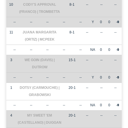
10
CODY'S APPROVAL
8-1
--
--
--
(FRANCO) | TROMBETTA
--
--
--
--
--
Y
0
0
-
11
JUANA MARGARITA
8-1
--
--
--
(ORTIZ) | MCPEEK
--
--
--
--
--
NA
0
0
-
3
WE GOIN (DAVIS) |
15-1
--
--
--
DUTROW
--
--
--
--
--
Y
0
0
-
1
DOTSY (CARMOUCHE) |
20-1
--
--
--
GRABOWSKI
--
--
--
--
--
NA
0
0
-
4
MY SWEET 'EM
20-1
--
--
--
(CASTELLANO) | DUGGAN