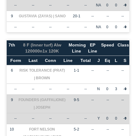
--
--
--
--
--
NA
0
0
-
9
GUSTAVIA (ZAYAS) | SANO
20-1
--
--
--
--
--
--
--
--
NA
0
0
-
7th
8 F (Inner turf) Alw
Morning
EP
Speed
Class
120000n1x 120K
Line
Line
Form
Last
Conn
Line
Total
J
Eq
L
S
6
RISK TOLERANCE (PRAT)
1-1
--
--
--
| BROWN
--
--
--
--
--
N
0
3
-
9
FOUNDERS (GAFFALIONE)
9-5
--
--
--
| JOSEPH
--
--
--
--
--
Y
0
0
-
10
FORT NELSON
5-2
--
--
--