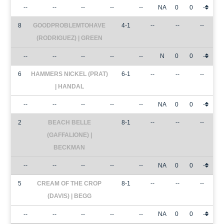
--
--
--
--
--
NA
0
0
-
8
GOODPROBLEMTOHAVE
4-1
--
--
--
(RODRIGUEZ) | GREEN
--
--
--
--
--
N
0
0
-
6
HAMMERS NICKEL (PRAT)
6-1
--
--
--
| HANDAL
--
--
--
--
--
NA
0
0
-
2
BEACH BELLE
8-1
--
--
--
(GAFFALIONE) |
BECKMAN
--
--
--
--
--
NA
0
0
-
5
CREAM OF THE CROP
8-1
--
--
--
(DAVIS) | BEGG
--
--
--
--
--
NA
0
0
-