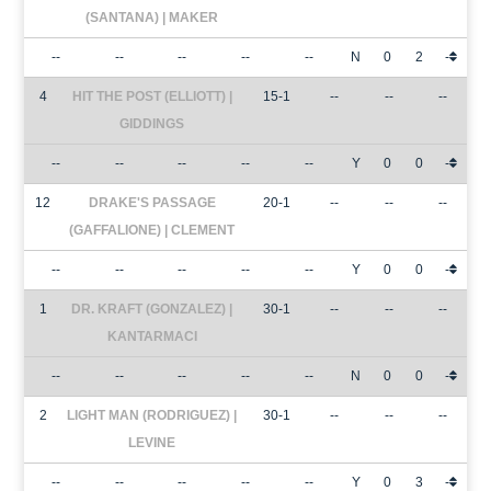
(SANTANA) | MAKER
--
--
--
--
--
N
0
2
-
4
HIT THE POST (ELLIOTT) |
15-1
--
--
--
GIDDINGS
--
--
--
--
--
Y
0
0
-
12
DRAKE'S PASSAGE
20-1
--
--
--
(GAFFALIONE) | CLEMENT
--
--
--
--
--
Y
0
0
-
1
DR. KRAFT (GONZALEZ) |
30-1
--
--
--
KANTARMACI
--
--
--
--
--
N
0
0
-
2
LIGHT MAN (RODRIGUEZ) |
30-1
--
--
--
LEVINE
--
--
--
--
--
Y
0
3
-