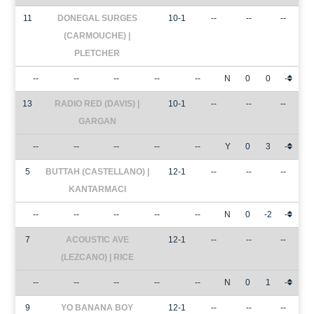
11
DONEGAL SURGES
10-1
--
--
--
(CARMOUCHE) |
PLETCHER
--
--
--
--
--
N
0
0
-
13
RADIO RED (DAVIS) |
10-1
--
--
--
GARGAN
--
--
--
--
--
Y
0
3
-
5
BUTTAH (CASTELLANO) |
12-1
--
--
--
KANTARMACI
--
--
--
--
--
N
0
-2
-
7
ACOUSTIC AVE
12-1
--
--
--
(LEZCANO) | RICE
--
--
--
--
--
N
0
1
-
9
YO BANANA BOY
12-1
--
--
--