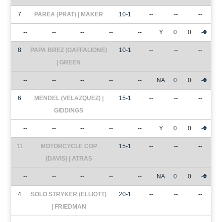
7
PAREA (PRAT) | MAKER
10-1
--
--
--
--
--
--
--
--
Y
0
0
-
8
PAPA BREZ (GAFFALIONE)
10-1
--
--
--
| GREEN
--
--
--
--
--
NA
0
0
-
6
MENDEL (VELAZQUEZ) |
15-1
--
--
--
GIDDINGS
--
--
--
--
--
Y
0
0
-
11
MOTORCYCLE COP
15-1
--
--
--
(DAVIS) | ATRAS
--
--
--
--
--
NA
0
0
-
4
SOLO STRYKER (ELLIOTT)
20-1
--
--
--
| FRIEDMAN