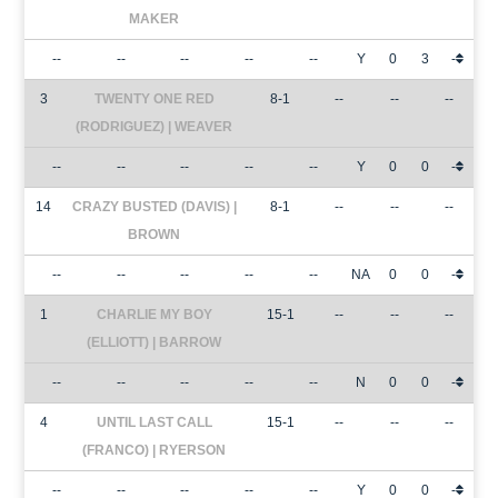
MAKER
--
--
--
--
--
Y
0
3
-
3
TWENTY ONE RED
8-1
--
--
--
(RODRIGUEZ) | WEAVER
--
--
--
--
--
Y
0
0
-
14
CRAZY BUSTED (DAVIS) |
8-1
--
--
--
BROWN
--
--
--
--
--
NA
0
0
-
1
CHARLIE MY BOY
15-1
--
--
--
(ELLIOTT) | BARROW
--
--
--
--
--
N
0
0
-
4
UNTIL LAST CALL
15-1
--
--
--
(FRANCO) | RYERSON
--
--
--
--
--
Y
0
0
-