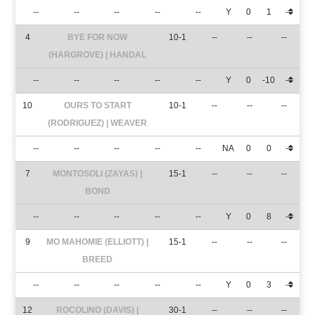
--
--
--
--
--
Y
0
1
-
4
BYE FOR NOW
10-1
--
--
--
(HARGROVE) | HANDAL
--
--
--
--
--
Y
0
-10
-
10
OURS TO START
10-1
--
--
--
(RODRIGUEZ) | WEAVER
--
--
--
--
--
NA
0
0
-
7
MONTOSOLI (ZAYAS) |
15-1
--
--
--
BOND
--
--
--
--
--
Y
0
8
-
9
MO MAHOMIE (ELLIOTT) |
15-1
--
--
--
BREED
--
--
--
--
--
Y
0
3
-
12
ROCOLINO (DAVIS) |
30-1
--
--
--