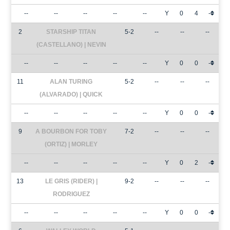
--
--
--
--
--
Y
0
4
-
2
STARSHIP TITAN
5-2
--
--
--
(CASTELLANO) | NEVIN
--
--
--
--
--
Y
0
0
-
11
ALAN TURING
5-2
--
--
--
(ALVARADO) | QUICK
--
--
--
--
--
Y
0
0
-
9
A BOURBON FOR TOBY
7-2
--
--
--
(ORTIZ) | MORLEY
--
--
--
--
--
Y
0
2
-
13
LE GRIS (RIDER) |
9-2
--
--
--
RODRIGUEZ
--
--
--
--
--
Y
0
0
-