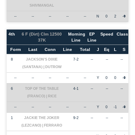
SHIVMANGAL
--
--
--
--
--
N
0
2
-
4th
6 F (Dirt) Clm 12500
Morning
EP
Speed
Class
37K
Line
Line
Form
Last
Conn
Line
Total
J
Eq
L
S
8
JACKSON'S DIXIE
7-2
--
--
--
(SANTANA) | DUTROW
--
--
--
--
--
Y
0
0
-
6
TOP OF THE TABLE
4-1
--
--
--
(FRANCO) | RICE
--
--
--
--
--
Y
0
-1
-
1
JACKIE THE JOKER
9-2
--
--
--
(LEZCANO) | FERRARO