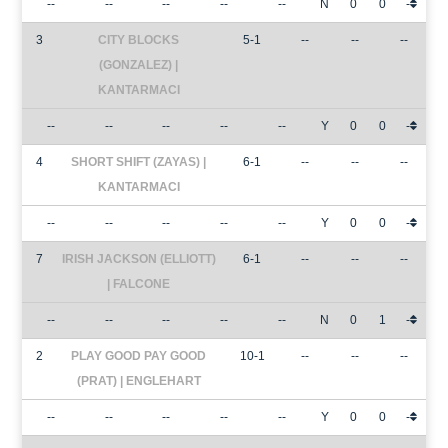
--
--
--
--
--
N
0
0
-
3
CITY BLOCKS
5-1
--
--
--
(GONZALEZ) |
KANTARMACI
--
--
--
--
--
Y
0
0
-
4
SHORT SHIFT (ZAYAS) |
6-1
--
--
--
KANTARMACI
--
--
--
--
--
Y
0
0
-
7
IRISH JACKSON (ELLIOTT)
6-1
--
--
--
| FALCONE
--
--
--
--
--
N
0
1
-
2
PLAY GOOD PAY GOOD
10-1
--
--
--
(PRAT) | ENGLEHART
--
--
--
--
--
Y
0
0
-