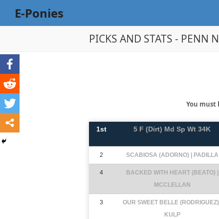
E-Ponies
PICKS AND STATS - PENN N
You must 
1st
5 F (Dirt) Md Sp Wt 34K
2
SCABIOSA (ADORNO) | PADILLA
4
BACKED WITH HEART (BEATO) |
MCCLELLAN
3
OUR SWEET BELLE (RODRIGUEZ) 
KULP