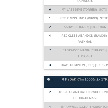
SALVAGGIO
6
MY LAST DIME (TORRES) | SOTO-
1
LITTLE MISS LINDA (INIRIO) | STIT
2
ASHWEEE (CRUZ) | SILLAMAN
4
RECKLESS ABANDON (RAMOS) 
RATHMAN
7
EASTWOOD MANIA (CHIAPPE) |
ALBRIGHT
3
DAWS DOMINION (DIAZ) | SARSO
6th
6 F (Dirt) Clm 10000n2x 17K
2
MUSIC CLARIFCATION (WOLFSONT)
CROOK-DEMASI
4
BRAMWELL (CORA) | HOUGHTO