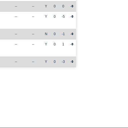
--
--
Y
0
0
-
--
--
Y
0
-5
-
--
--
N
0
-1
-
--
--
Y
0
1
-
--
--
Y
0
-3
-