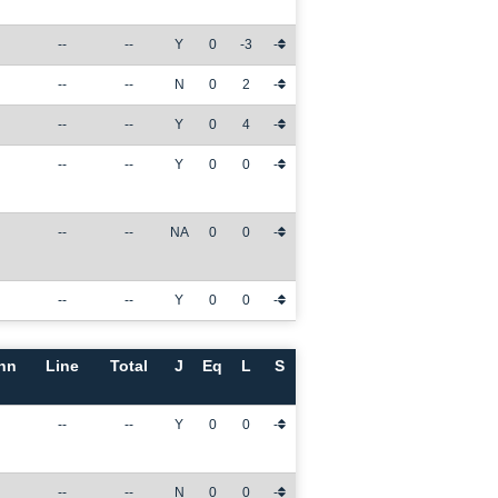
--
--
Y
0
-3
-
--
--
N
0
2
-
--
--
Y
0
4
-
--
--
Y
0
0
-
--
--
NA
0
0
-
--
--
Y
0
0
-
nn
Line
Total
J
Eq
L
S
--
--
Y
0
0
-
--
--
N
0
0
-