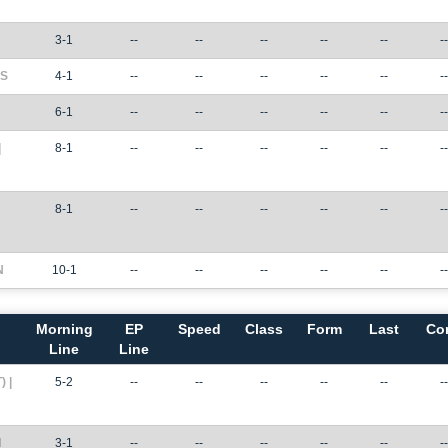
3-1
--
--
--
--
--
--
ES
4-1
--
--
--
--
--
--
6-1
--
--
--
--
--
--
|
8-1
--
--
--
--
--
--
8-1
--
--
--
--
--
--
N
10-1
--
--
--
--
--
--
Morning
EP
Speed
Class
Form
Last
Co
Line
Line
 |
5-2
--
--
--
--
--
--
N
3-1
--
--
--
--
--
--