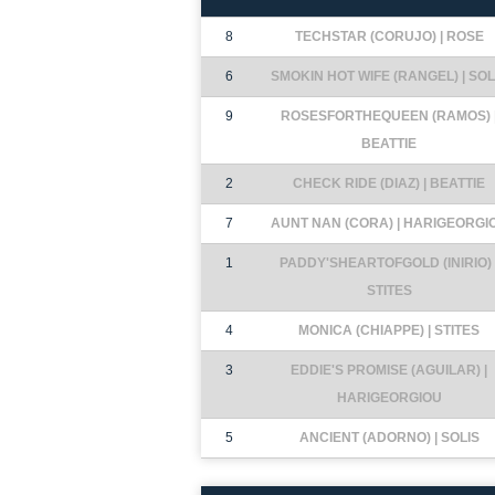
8
TECHSTAR (CORUJO) | ROSE
6
SMOKIN HOT WIFE (RANGEL) | SOL
9
ROSESFORTHEQUEEN (RAMOS) 
BEATTIE
2
CHECK RIDE (DIAZ) | BEATTIE
7
AUNT NAN (CORA) | HARIGEORGI
1
PADDY'SHEARTOFGOLD (INIRIO) 
STITES
4
MONICA (CHIAPPE) | STITES
3
EDDIE'S PROMISE (AGUILAR) |
HARIGEORGIOU
5
ANCIENT (ADORNO) | SOLIS