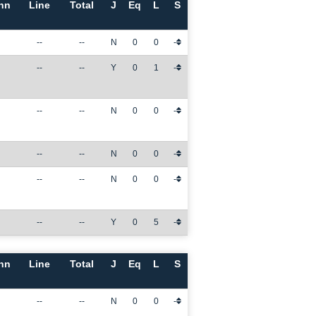
nn
Line
Total
J
Eq
L
S
--
--
N
0
0
-
--
--
Y
0
1
-
--
--
N
0
0
-
--
--
N
0
0
-
--
--
N
0
0
-
--
--
Y
0
5
-
nn
Line
Total
J
Eq
L
S
--
--
N
0
0
-