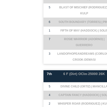
5
BLAST OF MISCHIEF (RODRIGUEZ)
KULP
6
SOUTH BOUNDARY (TORRES) | PI
1
FIFTH OF MAY (HADDOCK) | SOLI
7
ROSIE WARRIOR (ADORNO) |
GUERRERO
3
LANDOFHOPEANDREAMS (CORUJO
CROOK-DEMASI
7th
6 F (Dirt) OClm 25000 26K
5
DIVINE CHILD (ORTIZ) | MANCILL
4
CAPTAIN FANCY (HADDOCK) | SOL
2
WHISPER ROAR (RODRIGUEZ) | KU