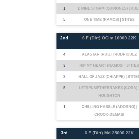
1
DIVINE STORM (QUINONES) | KUL
5
ONE TIME (RAMOS) | STITES
2nd
6 F (Dirt) OClm 16000 22K
4
ALASTAR (RUIZ) | RODRIGUEZ
3
RIP MY HEART (RAMOS) | STITES
2
HALL OF JAZZ (CHIAPPE) | STITE
5
LETSPUMPTHEBRAKES (CORA) 
HOUGHTON
1
CHILLING HASSLE (ADORNO) |
CROOK-DEMASI
3rd
6 F (Dirt) Md 25000 22K