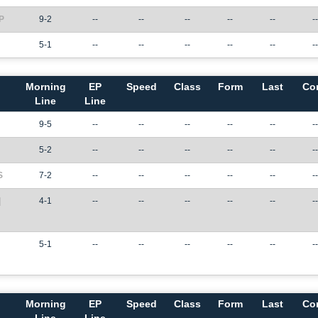
P
9-2
--
--
--
--
--
--
5-1
--
--
--
--
--
--
Morning
EP
Speed
Class
Form
Last
Co
Line
Line
9-5
--
--
--
--
--
--
5-2
--
--
--
--
--
--
S
7-2
--
--
--
--
--
--
|
4-1
--
--
--
--
--
--
5-1
--
--
--
--
--
--
Morning
EP
Speed
Class
Form
Last
Co