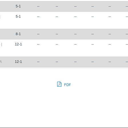
5-1
--
--
--
--
--
--
|
5-1
--
--
--
--
--
--
8-1
--
--
--
--
--
--
|
12-1
--
--
--
--
--
--
A
12-1
--
--
--
--
--
--
PDF