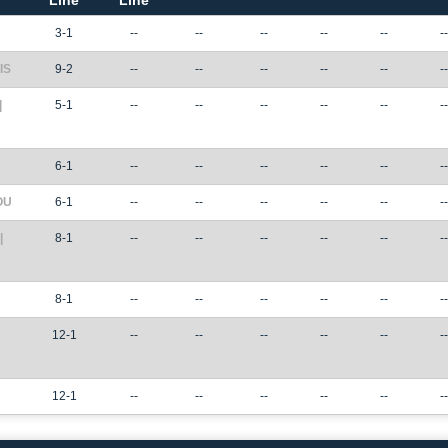
Line
Line
3-1
--
--
--
--
--
--
IS
9-2
--
--
--
--
--
--
|
5-1
--
--
--
--
--
--
6-1
--
--
--
--
--
--
OU
6-1
--
--
--
--
--
--
|
8-1
--
--
--
--
--
--
8-1
--
--
--
--
--
--
12-1
--
--
--
--
--
--
12-1
--
--
--
--
--
--