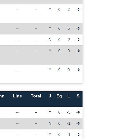
--
--
Y
0
2
-
--
--
Y
0
5
-
--
--
N
0
-2
-
--
--
Y
0
0
-
--
--
Y
0
0
-
nn
Line
Total
J
Eq
L
S
--
--
Y
0
-5
-
--
--
N
0
-1
-
--
--
Y
0
-1
-