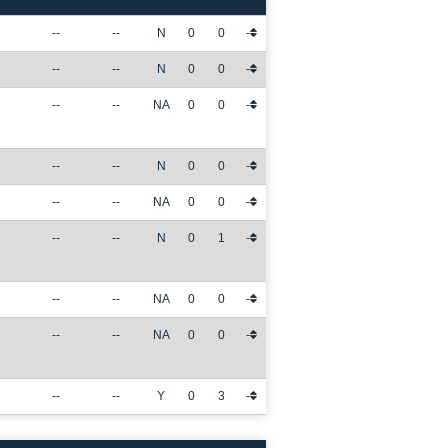
--
--
N
0
0
-
--
--
N
0
0
-
--
--
NA
0
0
-
--
--
N
0
0
-
--
--
NA
0
0
-
--
--
N
0
1
-
--
--
NA
0
0
-
--
--
NA
0
0
-
--
--
Y
0
3
-