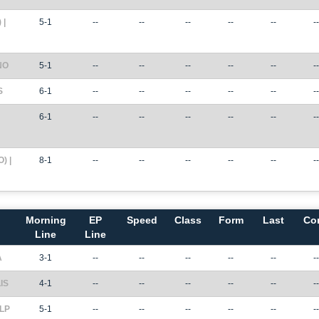
 |
5-1
--
--
--
--
--
--
NO
5-1
--
--
--
--
--
--
S
6-1
--
--
--
--
--
--
6-1
--
--
--
--
--
--
) |
8-1
--
--
--
--
--
--
Morning
EP
Speed
Class
Form
Last
Co
Line
Line
A
3-1
--
--
--
--
--
--
IS
4-1
--
--
--
--
--
--
LP
5-1
--
--
--
--
--
--