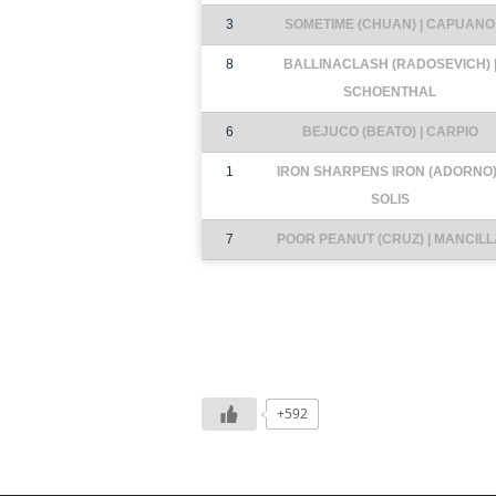
3
SOMETIME (CHUAN) | CAPUANO
8
BALLINACLASH (RADOSEVICH) 
SCHOENTHAL
6
BEJUCO (BEATO) | CARPIO
1
IRON SHARPENS IRON (ADORNO) 
SOLIS
7
POOR PEANUT (CRUZ) | MANCILL
+592