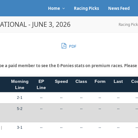
Home
Racing Picks
News Feed
ATIONAL - JUNE 3, 2026
Racing Pick
PDF
be a paid member to see the E-Ponies stats on premium races. Please
Morning
EP
Speed
Class
Form
Last
Co
Line
Line
2-1
--
--
--
--
--
--
5-2
--
--
--
--
--
--
|
3-1
--
--
--
--
--
--