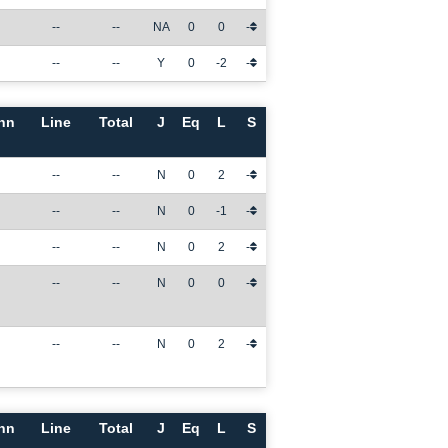
--
--
NA
0
0
-
--
--
Y
0
-2
-
nn
Line
Total
J
Eq
L
S
--
--
N
0
2
-
--
--
N
0
-1
-
--
--
N
0
2
-
--
--
N
0
0
-
--
--
N
0
2
-
nn
Line
Total
J
Eq
L
S