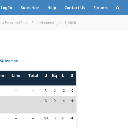
Log In
Subscribe
Help
Contact Us
Forums
s
»
Picks and Stats - Penn National - June 3, 2026
Subscribe
.
nn
Line
Total
J
Eq
L
S
--
--
N
0
-2
-
--
--
N
0
-4
-
--
--
NA
0
0
-