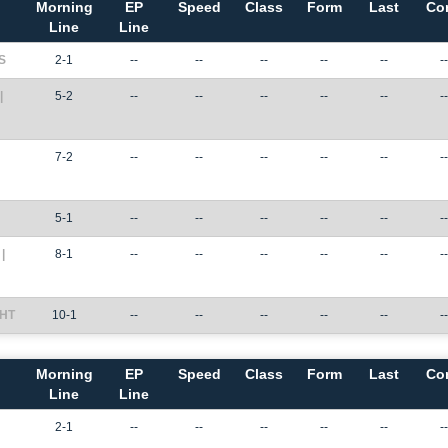
Morning
EP
Speed
Class
Form
Last
Co
Line
Line
S
2-1
--
--
--
--
--
--
|
5-2
--
--
--
--
--
--
7-2
--
--
--
--
--
--
5-1
--
--
--
--
--
--
|
8-1
--
--
--
--
--
--
GHT
10-1
--
--
--
--
--
--
Morning
EP
Speed
Class
Form
Last
Co
Line
Line
2-1
--
--
--
--
--
--