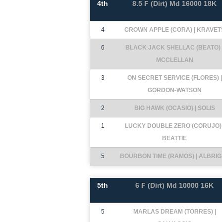
4th
8.5 F (Dirt) Md 16000 18K
4
CROWN APPLE (CORA) | KRAVET
6
BLACK JACK SHELLAC (BEATO) 
MCCLELLAN
3
ON SECRET SERVICE (FLORES) |
GORDON-WATSON
2
BIG HAWK (OCASIO) | SOLIS
1
LUCKY DOUBLE ZERO (CORUJO) 
BEATTIE
5
BOURBON TIME (RAMOS) | ALBRI
5th
6 F (Dirt) Md 10000 16K
5
MARLAS DREAM (TORRES) |