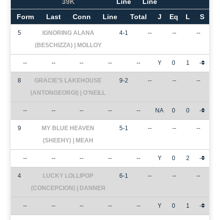
39K
Line
Line
Form
Last
Conn
Line
Total
J
Eq
L
S
5
IGNORING ALANA
4-1
--
--
--
(BESCHIZZA) | MOLLOY
--
--
--
--
--
Y
0
1
-
8
GRACIE'S LAKEHOUSE
9-2
--
--
--
(ANTONGEORGI) | O'NEILL
--
--
--
--
--
NA
0
0
-
9
MY BLUE HEAVEN
5-1
--
--
--
(SHEEHY) | MEAH
--
--
--
--
--
Y
0
2
-
4
LUCKY LOLLIPOP
6-1
--
--
--
(CONCEPCION) | DANNER
--
--
--
--
--
Y
0
1
-