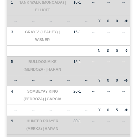
1
TANK WALK (MONCADA) |
10-1
--
--
--
ELLIOTT
--
--
--
--
--
Y
0
0
-
3
GRAY V. (LEAHEY) |
15-1
--
--
--
WISNER
--
--
--
--
--
N
0
0
-
5
BULLDOG MIKE
15-1
--
--
--
(MENDOZA) | HARAN
--
--
--
--
--
Y
0
0
-
4
SOMBEYAY KING
20-1
--
--
--
(PEDROZA) | GARCIA
--
--
--
--
--
Y
0
5
-
9
HUNTED PRAYER
30-1
--
--
--
(MEEKS) | HARAN