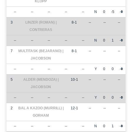
KLOPP
--
--
--
--
--
N
0
-5
-
3
LINZER (ROMAN) |
8-1
--
--
--
CONTRERAS
--
--
--
--
--
N
0
1
-
7
MULTITASK (BEJARANO) |
8-1
--
--
--
JACOBSON
--
--
--
--
--
Y
0
0
-
5
ALDER (MENDOZA) |
10-1
--
--
--
JACOBSON
--
--
--
--
--
Y
0
0
-
2
BAL A KAZOO (MURRILL) |
12-1
--
--
--
GORHAM
--
--
--
--
--
N
0
1
-