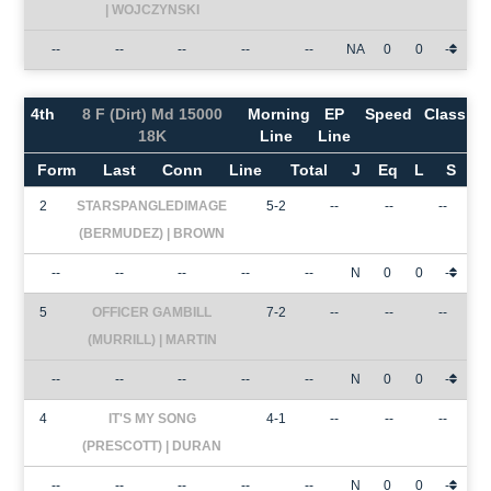
| WOJCZYNSKI
--
--
--
--
--
NA
0
0
-
4th
8 F (Dirt) Md 15000
Morning
EP
Speed
Class
18K
Line
Line
Form
Last
Conn
Line
Total
J
Eq
L
S
2
STARSPANGLEDIMAGE
5-2
--
--
--
(BERMUDEZ) | BROWN
--
--
--
--
--
N
0
0
-
5
OFFICER GAMBILL
7-2
--
--
--
(MURRILL) | MARTIN
--
--
--
--
--
N
0
0
-
4
IT'S MY SONG
4-1
--
--
--
(PRESCOTT) | DURAN
--
--
--
--
--
N
0
0
-