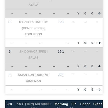
AYALA
--
--
--
--
--
Y
0
0
-
6
MARKET STRATEGY
8-1
--
--
--
(CONCEPCION) |
TOMLINSON
--
--
--
--
--
Y
0
0
-
2
SHIDONI (CRISPIN) |
15-1
--
--
--
SALAS
--
--
--
--
--
Y
0
0
-
3
ASIAN SUN (ROMAN) |
20-1
--
--
--
CHAPMAN
--
--
--
--
--
Y
0
5
-
3rd
7.5 F (Turf) Md 40000
Morning
EP
Speed
Class