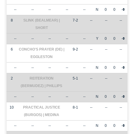
--
--
--
--
--
N
0
0
-
8
SLINK (BEALMEAR) |
7-2
--
--
--
SHORT
--
--
--
--
--
Y
0
0
-
6
CONCHO'S PRAYER (DE) |
9-2
--
--
--
EGGLESTON
--
--
--
--
--
N
0
0
-
2
REITERATION
5-1
--
--
--
(BERMUDEZ) | PHILLIPS
--
--
--
--
--
N
0
0
-
10
PRACTICAL JUSTICE
8-1
--
--
--
(BURGOS) | MEDINA
--
--
--
--
--
N
0
0
-