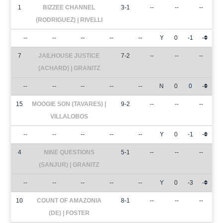
1
BIZZEE CHANNEL
3-1
--
--
--
(RODRIGUEZ) | RIVELLI
--
--
--
--
--
Y
0
-1
-
7
JAILHOUSE JUSTICE
7-2
--
--
--
(ACHARD) | GRANITZ
--
--
--
--
--
N
0
0
-
15
MOOGIE SON (TAVARES) |
9-2
--
--
--
VILLALOBOS
--
--
--
--
--
Y
0
-1
-
4
NINE QUESTIONS
5-1
--
--
--
(SANJUR) | GRANITZ
--
--
--
--
--
Y
0
-3
-
10
COUNT OF AMAZONIA
8-1
--
--
--
(DE) | FOSTER