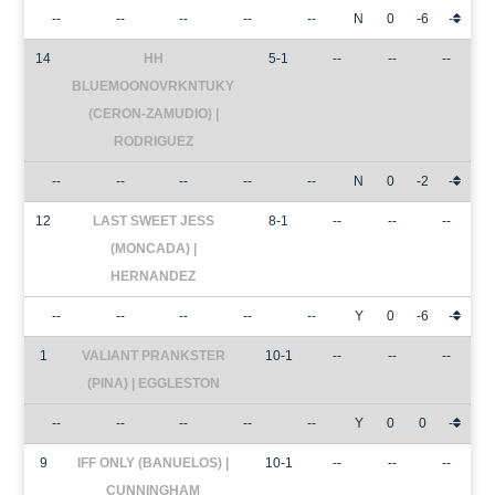
--
--
--
--
--
N
0
-6
-
14
HH
5-1
--
--
--
BLUEMOONOVRKNTUKY
(CERON-ZAMUDIO) |
RODRIGUEZ
--
--
--
--
--
N
0
-2
-
12
LAST SWEET JESS
8-1
--
--
--
(MONCADA) |
HERNANDEZ
--
--
--
--
--
Y
0
-6
-
1
VALIANT PRANKSTER
10-1
--
--
--
(PINA) | EGGLESTON
--
--
--
--
--
Y
0
0
-
9
IFF ONLY (BANUELOS) |
10-1
--
--
--
CUNNINGHAM