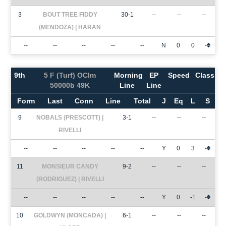
3
BOUT TREE FIDDY
30-1
--
--
--
(MENDOZA) | HARAN
--
--
--
--
--
N
0
0
-
9th
5 F (Turf) OClm
Morning
EP
Speed
Class
50000b 49K
Line
Line
Form
Last
Conn
Line
Total
J
Eq
L
S
9
NOBALS (PRESCOTT) |
3-1
--
--
--
RIVELLI
--
--
--
--
--
Y
0
3
-
11
MONSIEUR CANDY
9-2
--
--
--
(RODRIGUEZ) | RIVELLI
--
--
--
--
--
Y
0
-1
-
10
GOLDWYN (MONCADA) |
6-1
--
--
--