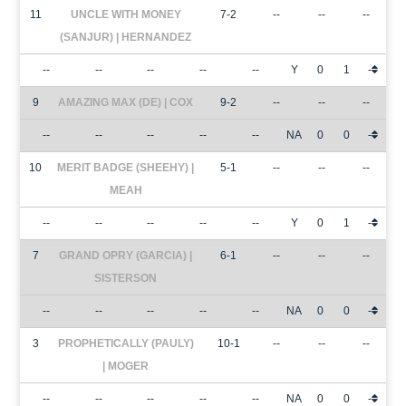
11
UNCLE WITH MONEY
7-2
--
--
--
(SANJUR) | HERNANDEZ
--
--
--
--
--
Y
0
1
-
9
AMAZING MAX (DE) | COX
9-2
--
--
--
--
--
--
--
--
NA
0
0
-
10
MERIT BADGE (SHEEHY) |
5-1
--
--
--
MEAH
--
--
--
--
--
Y
0
1
-
7
GRAND OPRY (GARCIA) |
6-1
--
--
--
SISTERSON
--
--
--
--
--
NA
0
0
-
3
PROPHETICALLY (PAULY)
10-1
--
--
--
| MOGER
--
--
--
--
--
NA
0
0
-