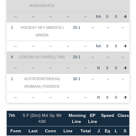
RADOSEVICH
--
--
--
--
--
NA
0
0
-
2
HOLIDAY SKY (MEEKS) |
20-1
--
--
--
GREEN
--
--
--
--
--
NA
0
0
-
4
LOW BID (ACHARD) | YIKE
20-1
--
--
--
--
--
--
--
--
N
0
0
-
1
JUSTICEONTHERAIL
30-1
--
--
--
(ROMAN) | FOSDICK
--
--
--
--
--
N
0
0
-
7th
5 F (Dirt) Md Sp Wt
Morning
EP
Speed
Class
43K
Line
Line
Form
Last
Conn
Line
Total
J
Eq
L
S