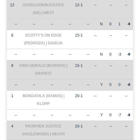
12
GOODLOOKINJUSTICE
12-1
--
--
--
(DE) | WEST
--
--
--
--
--
N
0
1
-
6
SCOTTY'S ON EDGE
15-1
--
--
--
(PEDROZA) | GARCIA
--
--
--
--
--
N
0
-3
-
8
KING GERALD (BURGOS) |
15-1
--
--
--
GRANITZ
--
--
--
--
--
Y
0
0
-
1
MONDAVILA (RAMOS) |
20-1
--
--
--
KLOPP
--
--
--
--
--
Y
0
-7
-
4
FRONTIER JUSTICE
20-1
--
--
--
(HAZLEWOOD) | HEATH