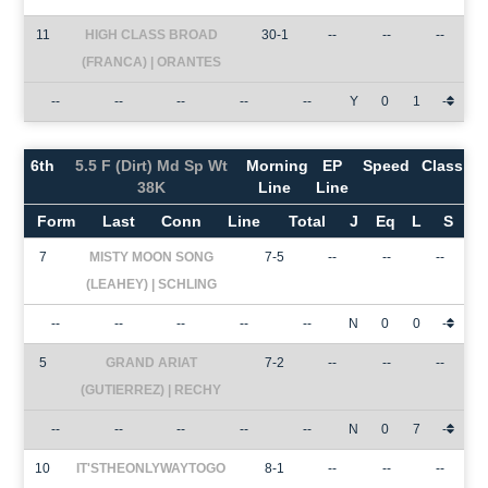
11
HIGH CLASS BROAD
30-1
--
--
--
(FRANCA) | ORANTES
--
--
--
--
--
Y
0
1
-
6th
5.5 F (Dirt) Md Sp Wt
Morning
EP
Speed
Class
38K
Line
Line
Form
Last
Conn
Line
Total
J
Eq
L
S
7
MISTY MOON SONG
7-5
--
--
--
(LEAHEY) | SCHLING
--
--
--
--
--
N
0
0
-
5
GRAND ARIAT
7-2
--
--
--
(GUTIERREZ) | RECHY
--
--
--
--
--
N
0
7
-
10
IT'STHEONLYWAYTOGO
8-1
--
--
--