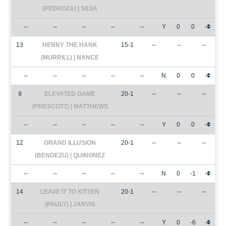
(PEDROZA) | SILVA
--
--
--
--
--
Y
0
0
-
13
HENRY THE HANK
15-1
--
--
--
(MURRILL) | NANCE
--
--
--
--
--
N
0
0
-
9
ELEVATED GAME
20-1
--
--
--
(PRESCOTT) | MATTHEWS
--
--
--
--
--
Y
0
0
-
12
GRAND ILLUSION
20-1
--
--
--
(BENDEZU) | QUINONEZ
--
--
--
--
--
N
0
-1
-
14
LEAVE IT TO KITTEN
20-1
--
--
--
(PAULY) | JARVIS
--
--
--
--
--
Y
0
-6
-