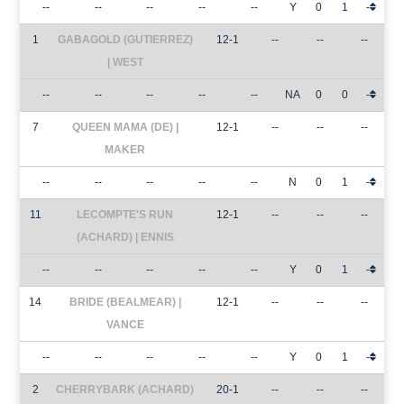
--
--
--
--
--
Y
0
1
-
1
GABAGOLD (GUTIERREZ)
12-1
--
--
--
| WEST
--
--
--
--
--
NA
0
0
-
7
QUEEN MAMA (DE) |
12-1
--
--
--
MAKER
--
--
--
--
--
N
0
1
-
11
LECOMPTE'S RUN
12-1
--
--
--
(ACHARD) | ENNIS
--
--
--
--
--
Y
0
1
-
14
BRIDE (BEALMEAR) |
12-1
--
--
--
VANCE
--
--
--
--
--
Y
0
1
-
2
CHERRYBARK (ACHARD)
20-1
--
--
--