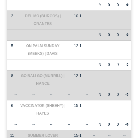
--
--
--
--
--
Y
0
0
-
2
DEL MO (BURGOS) |
10-1
--
--
--
ORANTES
--
--
--
--
--
N
0
0
-
5
ON PALM SUNDAY
12-1
--
--
--
(MEEKS) | DAVIS
--
--
--
--
--
N
0
-7
-
8
GO BALI GO (MURRILL) |
12-1
--
--
--
NANCE
--
--
--
--
--
N
0
0
-
6
VACCINATOR (SHEEHY) |
15-1
--
--
--
HAYES
--
--
--
--
--
N
0
0
-
11
SUMMER LOVER
15-1
--
--
--