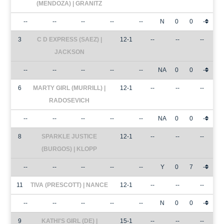
(MENDOZA) | GRANITZ
--
--
--
--
--
N
0
0
-
3
C D EXPRESS (SAEZ) |
12-1
--
--
--
JACKSON
--
--
--
--
--
NA
0
0
-
6
MARTY GIRL (MURRILL) |
12-1
--
--
--
RADOSEVICH
--
--
--
--
--
NA
0
0
-
8
SPARKLE JUSTICE
12-1
--
--
--
(BURGOS) | KLOPP
--
--
--
--
--
Y
0
7
-
11
TIVA (PRESCOTT) | NANCE
12-1
--
--
--
--
--
--
--
--
N
0
0
-
9
KATHI'S GIRL (DE) |
15-1
--
--
--