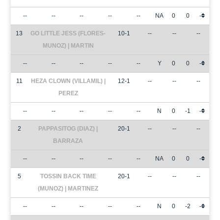
--
--
--
--
--
NA
0
0
-
13
GO LITTLE JESS (FLORES-
10-1
--
--
--
MUNOZ) | MARTIN
--
--
--
--
--
Y
0
0
-
11
HEZA CLOWN (VILLAMIL) |
12-1
--
--
--
PEREZ
--
--
--
--
--
N
0
-1
-
2
PAPPASITOG (DIAZ) |
20-1
--
--
--
BARRAZA
--
--
--
--
--
NA
0
0
-
5
TOSSIN BACK TIME
20-1
--
--
--
(MUNOZ) | MARTINEZ
--
--
--
--
--
N
0
-2
-