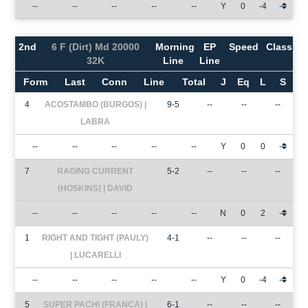
--
--
--
--
--
Y
0
-4
-
2nd
6 F (Dirt) Md 20000
Morning
EP
Speed
Class
32K
Line
Line
Form
Last
Conn
Line
Total
J
Eq
L
S
4
ACOSTAMBO (BURGOS) |
9-5
--
--
--
LABRA
--
--
--
--
--
Y
0
0
-
7
RAGING CURRENT
5-2
--
--
--
(HOSKINS) | DAVID
--
--
--
--
--
N
0
2
-
1
RIGHT AND TIGHT (PAULY)
4-1
--
--
--
| LUCARELLI
--
--
--
--
--
Y
0
-4
-
5
SUPER PACHI (FRANCA) |
6-1
--
--
--