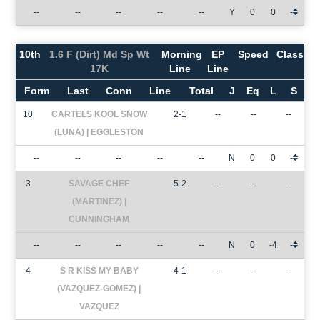
--
--
--
--
--
Y
0
0
-
10th
1.6 F (Dirt) Md Sp Wt
Morning
EP
Speed
Class
17K
Line
Line
Form
Last
Conn
Line
Total
J
Eq
L
S
10
CARTELS KOOL SNOW
2-1
--
--
--
(LUNA) | EGGLESTON
--
--
--
--
--
N
0
0
-
3
SAVAGE CHEF
5-2
--
--
--
(MARTINEZ) |
CUNNINGHAM
--
--
--
--
--
N
0
-4
-
4
S R KISS MY BABY
4-1
--
--
--
(VAZQUEZ-GOMEZ) |
VAZQUEZ