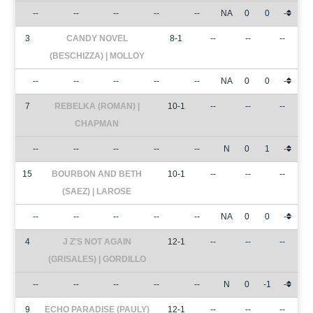
--
--
--
--
--
NA
0
0
-
3
CANDY NOVEL
8-1
--
--
--
(BESCHIZZA) | MOLLOY
--
--
--
--
--
NA
0
0
-
7
REBELKA (ROMAN) |
10-1
--
--
--
CHAPMAN
--
--
--
--
--
N
0
1
-
15
BOURBON AND BETH
10-1
--
--
--
(SAEZ) | LAROSE
--
--
--
--
--
NA
0
0
-
4
J Z'S NOT AGAIN
12-1
--
--
--
(GRISALES) | GORDILLO
--
--
--
--
--
N
0
-1
-
9
ECHO PARADISE (PAULY)
12-1
--
--
--