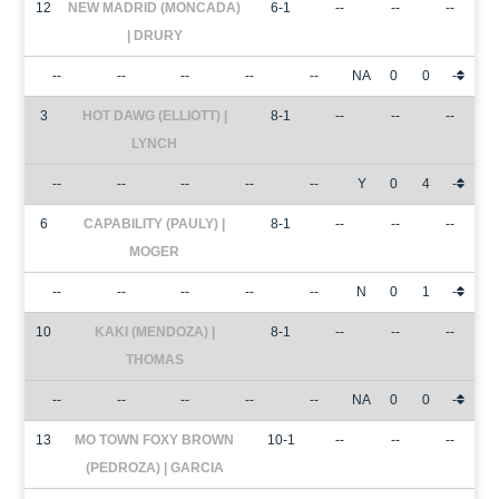
12
NEW MADRID (MONCADA)
6-1
--
--
--
| DRURY
--
--
--
--
--
NA
0
0
-
3
HOT DAWG (ELLIOTT) |
8-1
--
--
--
LYNCH
--
--
--
--
--
Y
0
4
-
6
CAPABILITY (PAULY) |
8-1
--
--
--
MOGER
--
--
--
--
--
N
0
1
-
10
KAKI (MENDOZA) |
8-1
--
--
--
THOMAS
--
--
--
--
--
NA
0
0
-
13
MO TOWN FOXY BROWN
10-1
--
--
--
(PEDROZA) | GARCIA