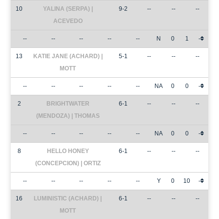
10
YALINA (SERPA) |
9-2
--
--
--
ACEVEDO
--
--
--
--
--
N
0
1
-
13
KATIE JANE (ACHARD) |
5-1
--
--
--
MOTT
--
--
--
--
--
NA
0
0
-
2
BRIGHTWATER
6-1
--
--
--
(MENDOZA) | THOMAS
--
--
--
--
--
NA
0
0
-
8
HELLO HONEY
6-1
--
--
--
(CONCEPCION) | ORTIZ
--
--
--
--
--
Y
0
10
-
16
LUMINISTIC (ACHARD) |
6-1
--
--
--
MOTT