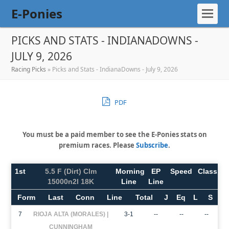
E-Ponies
PICKS AND STATS - INDIANADOWNS -
JULY 9, 2026
Racing Picks
»
Picks and Stats - IndianaDowns - July 9, 2026
PDF
You must be a paid member to see the E-Ponies stats on
premium races. Please
Subscribe
.
1st
5.5 F (Dirt) Clm
Morning
EP
Speed
Class
15000n2l 18K
Line
Line
Form
Last
Conn
Line
Total
J
Eq
L
S
7
RIOJA ALTA (MORALES) |
3-1
--
--
--
CUNNINGHAM