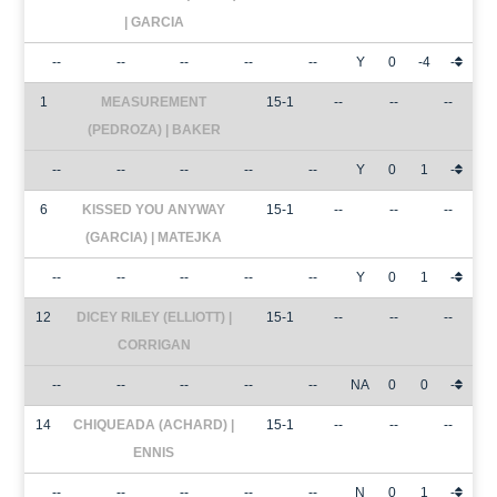
| GARCIA
--
--
--
--
--
Y
0
-4
-
1
MEASUREMENT
15-1
--
--
--
(PEDROZA) | BAKER
--
--
--
--
--
Y
0
1
-
6
KISSED YOU ANYWAY
15-1
--
--
--
(GARCIA) | MATEJKA
--
--
--
--
--
Y
0
1
-
12
DICEY RILEY (ELLIOTT) |
15-1
--
--
--
CORRIGAN
--
--
--
--
--
NA
0
0
-
14
CHIQUEADA (ACHARD) |
15-1
--
--
--
ENNIS
--
--
--
--
--
N
0
1
-