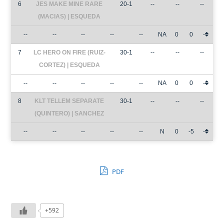
6
JES MAKE MINE RARE
20-1
--
--
--
(MACIAS) | ESQUEDA
--
--
--
--
--
NA
0
0
-
7
LC HERO ON FIRE (RUIZ-
30-1
--
--
--
CORTEZ) | ESQUEDA
--
--
--
--
--
NA
0
0
-
8
KLT TELLEM SEPARATE
30-1
--
--
--
(QUINTERO) | SANCHEZ
--
--
--
--
--
N
0
-5
-
PDF
+592