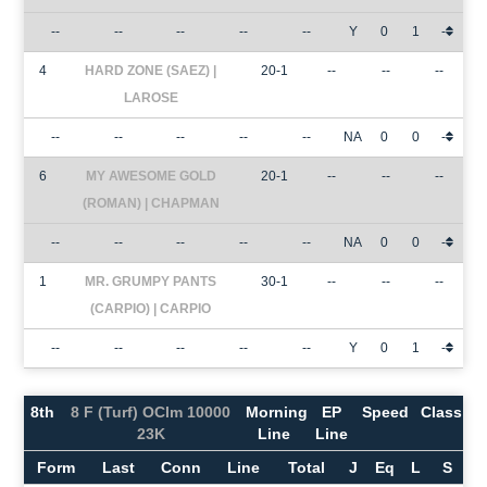
--
--
--
--
--
Y
0
1
-
4
HARD ZONE (SAEZ) |
20-1
--
--
--
LAROSE
--
--
--
--
--
NA
0
0
-
6
MY AWESOME GOLD
20-1
--
--
--
(ROMAN) | CHAPMAN
--
--
--
--
--
NA
0
0
-
1
MR. GRUMPY PANTS
30-1
--
--
--
(CARPIO) | CARPIO
--
--
--
--
--
Y
0
1
-
8th
8 F (Turf) OClm 10000
Morning
EP
Speed
Class
23K
Line
Line
Form
Last
Conn
Line
Total
J
Eq
L
S