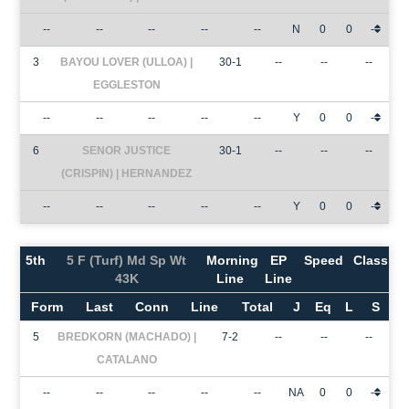
--
--
--
--
--
N
0
0
-
3
BAYOU LOVER (ULLOA) |
30-1
--
--
--
EGGLESTON
--
--
--
--
--
Y
0
0
-
6
SENOR JUSTICE
30-1
--
--
--
(CRISPIN) | HERNANDEZ
--
--
--
--
--
Y
0
0
-
5th
5 F (Turf) Md Sp Wt
Morning
EP
Speed
Class
43K
Line
Line
Form
Last
Conn
Line
Total
J
Eq
L
S
5
BREDKORN (MACHADO) |
7-2
--
--
--
CATALANO
--
--
--
--
--
NA
0
0
-