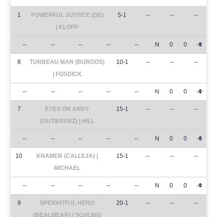
1
POWERFUL JUSTICE (DE)
5-1
--
--
--
| KLOPP
--
--
--
--
--
N
0
0
-
8
TURBEAU MAN (BURGOS)
10-1
--
--
--
| FOSDICK
--
--
--
--
--
N
0
0
-
7
EYES ON ANDY
15-1
--
--
--
(GUTIERREZ) | HILL
--
--
--
--
--
N
0
0
-
10
KRAMER (CALLEJA) |
15-1
--
--
--
MICHAEL
--
--
--
--
--
N
0
0
-
9
SPEIGHTFUL HERO
20-1
--
--
--
(BEALMEAR) | SCHLING