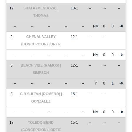
12
SHAI A (MENDOZA) |
10-1
--
--
--
THOMAS
--
--
--
--
--
NA
0
0
-
2
CHENAL VALLEY
12-1
--
--
--
(CONCEPCION) | ORTIZ
--
--
--
--
--
NA
0
0
-
5
BEACH VIBE (RAMOS) |
12-1
--
--
--
SIMPSON
--
--
--
--
--
Y
0
1
-
8
C R SULTAN (ROMERO) |
15-1
--
--
--
GONZALEZ
--
--
--
--
--
NA
0
0
-
13
TOLEDO BEND
15-1
--
--
--
(CONCEPCION) | ORTIZ