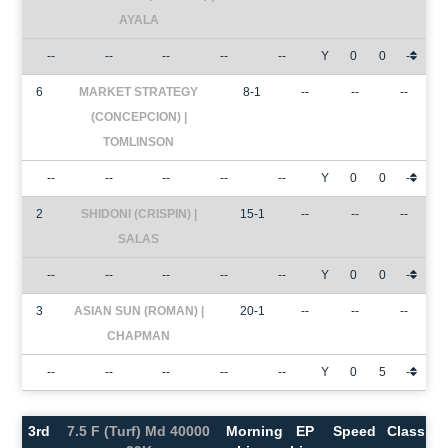
AYALA
--
--
--
--
--
Y
0
0
-
6
MARKET STRATEGY
8-1
--
--
--
(CONCEPCION) |
TOMLINSON
--
--
--
--
--
Y
0
0
-
2
SHIDONI (CRISPIN) |
15-1
--
--
--
SALAS
--
--
--
--
--
Y
0
0
-
3
ASIAN SUN (ROMAN) |
20-1
--
--
--
CHAPMAN
--
--
--
--
--
Y
0
5
-
3rd
7.5 F (Turf) Md 40000
Morning
EP
Speed
Class