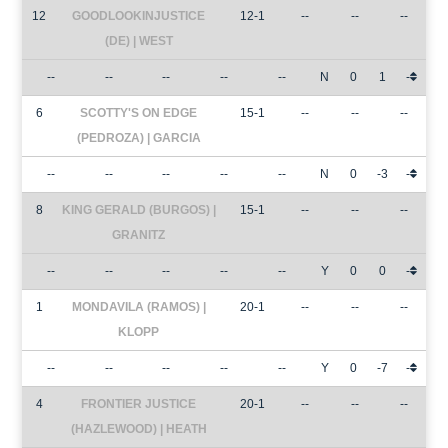
12
GOODLOOKINJUSTICE
12-1
--
--
--
(DE) | WEST
--
--
--
--
--
N
0
1
-
6
SCOTTY'S ON EDGE
15-1
--
--
--
(PEDROZA) | GARCIA
--
--
--
--
--
N
0
-3
-
8
KING GERALD (BURGOS) |
15-1
--
--
--
GRANITZ
--
--
--
--
--
Y
0
0
-
1
MONDAVILA (RAMOS) |
20-1
--
--
--
KLOPP
--
--
--
--
--
Y
0
-7
-
4
FRONTIER JUSTICE
20-1
--
--
--
(HAZLEWOOD) | HEATH