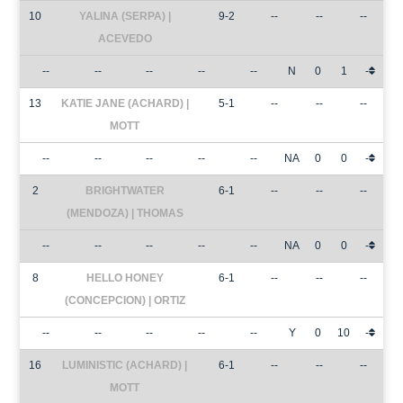
10
YALINA (SERPA) |
9-2
--
--
--
ACEVEDO
--
--
--
--
--
N
0
1
-
13
KATIE JANE (ACHARD) |
5-1
--
--
--
MOTT
--
--
--
--
--
NA
0
0
-
2
BRIGHTWATER
6-1
--
--
--
(MENDOZA) | THOMAS
--
--
--
--
--
NA
0
0
-
8
HELLO HONEY
6-1
--
--
--
(CONCEPCION) | ORTIZ
--
--
--
--
--
Y
0
10
-
16
LUMINISTIC (ACHARD) |
6-1
--
--
--
MOTT