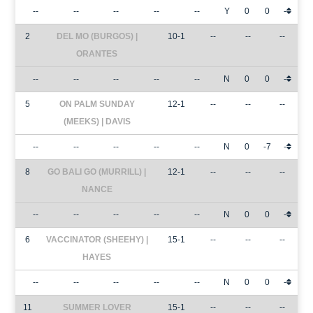
--
--
--
--
--
Y
0
0
-
2
DEL MO (BURGOS) |
10-1
--
--
--
ORANTES
--
--
--
--
--
N
0
0
-
5
ON PALM SUNDAY
12-1
--
--
--
(MEEKS) | DAVIS
--
--
--
--
--
N
0
-7
-
8
GO BALI GO (MURRILL) |
12-1
--
--
--
NANCE
--
--
--
--
--
N
0
0
-
6
VACCINATOR (SHEEHY) |
15-1
--
--
--
HAYES
--
--
--
--
--
N
0
0
-
11
SUMMER LOVER
15-1
--
--
--