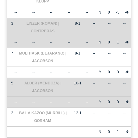
KLOPP
--
--
--
--
--
N
0
-5
-
3
LINZER (ROMAN) |
8-1
--
--
--
CONTRERAS
--
--
--
--
--
N
0
1
-
7
MULTITASK (BEJARANO) |
8-1
--
--
--
JACOBSON
--
--
--
--
--
Y
0
0
-
5
ALDER (MENDOZA) |
10-1
--
--
--
JACOBSON
--
--
--
--
--
Y
0
0
-
2
BAL A KAZOO (MURRILL) |
12-1
--
--
--
GORHAM
--
--
--
--
--
N
0
1
-