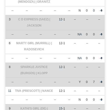
(MENDOZA) | GRANITZ
--
--
--
--
--
N
0
0
-
3
C D EXPRESS (SAEZ) |
12-1
--
--
--
JACKSON
--
--
--
--
--
NA
0
0
-
6
MARTY GIRL (MURRILL) |
12-1
--
--
--
RADOSEVICH
--
--
--
--
--
NA
0
0
-
8
SPARKLE JUSTICE
12-1
--
--
--
(BURGOS) | KLOPP
--
--
--
--
--
Y
0
7
-
11
TIVA (PRESCOTT) | NANCE
12-1
--
--
--
--
--
--
--
--
N
0
0
-
9
KATHI'S GIRL (DE) |
15-1
--
--
--