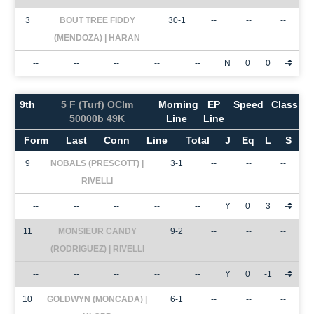
3
BOUT TREE FIDDY
30-1
--
--
--
(MENDOZA) | HARAN
--
--
--
--
--
N
0
0
-
9th
5 F (Turf) OClm
Morning
EP
Speed
Class
50000b 49K
Line
Line
Form
Last
Conn
Line
Total
J
Eq
L
S
9
NOBALS (PRESCOTT) |
3-1
--
--
--
RIVELLI
--
--
--
--
--
Y
0
3
-
11
MONSIEUR CANDY
9-2
--
--
--
(RODRIGUEZ) | RIVELLI
--
--
--
--
--
Y
0
-1
-
10
GOLDWYN (MONCADA) |
6-1
--
--
--