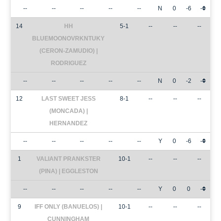
--
--
--
--
--
N
0
-6
-
14
HH
5-1
--
--
--
BLUEMOONOVRKNTUKY
(CERON-ZAMUDIO) |
RODRIGUEZ
--
--
--
--
--
N
0
-2
-
12
LAST SWEET JESS
8-1
--
--
--
(MONCADA) |
HERNANDEZ
--
--
--
--
--
Y
0
-6
-
1
VALIANT PRANKSTER
10-1
--
--
--
(PINA) | EGGLESTON
--
--
--
--
--
Y
0
0
-
9
IFF ONLY (BANUELOS) |
10-1
--
--
--
CUNNINGHAM