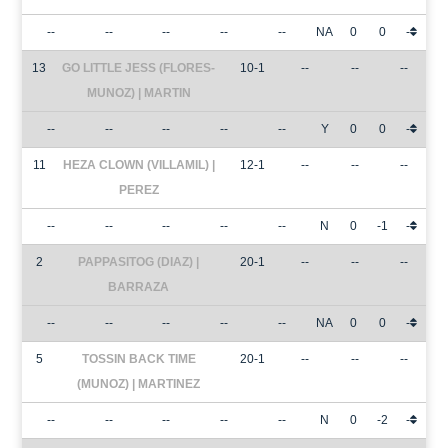
--
--
--
--
--
NA
0
0
-
13
GO LITTLE JESS (FLORES-
10-1
--
--
--
MUNOZ) | MARTIN
--
--
--
--
--
Y
0
0
-
11
HEZA CLOWN (VILLAMIL) |
12-1
--
--
--
PEREZ
--
--
--
--
--
N
0
-1
-
2
PAPPASITOG (DIAZ) |
20-1
--
--
--
BARRAZA
--
--
--
--
--
NA
0
0
-
5
TOSSIN BACK TIME
20-1
--
--
--
(MUNOZ) | MARTINEZ
--
--
--
--
--
N
0
-2
-