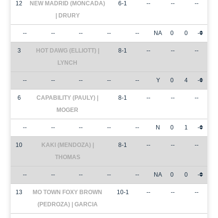
12
NEW MADRID (MONCADA)
6-1
--
--
--
| DRURY
--
--
--
--
--
NA
0
0
-
3
HOT DAWG (ELLIOTT) |
8-1
--
--
--
LYNCH
--
--
--
--
--
Y
0
4
-
6
CAPABILITY (PAULY) |
8-1
--
--
--
MOGER
--
--
--
--
--
N
0
1
-
10
KAKI (MENDOZA) |
8-1
--
--
--
THOMAS
--
--
--
--
--
NA
0
0
-
13
MO TOWN FOXY BROWN
10-1
--
--
--
(PEDROZA) | GARCIA