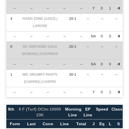
--
--
--
--
--
Y
0
1
-
4
HARD ZONE (SAEZ) |
20-1
--
--
--
LAROSE
--
--
--
--
--
NA
0
0
-
6
MY AWESOME GOLD
20-1
--
--
--
(ROMAN) | CHAPMAN
--
--
--
--
--
NA
0
0
-
1
MR. GRUMPY PANTS
30-1
--
--
--
(CARPIO) | CARPIO
--
--
--
--
--
Y
0
1
-
8th
8 F (Turf) OClm 10000
Morning
EP
Speed
Class
23K
Line
Line
Form
Last
Conn
Line
Total
J
Eq
L
S