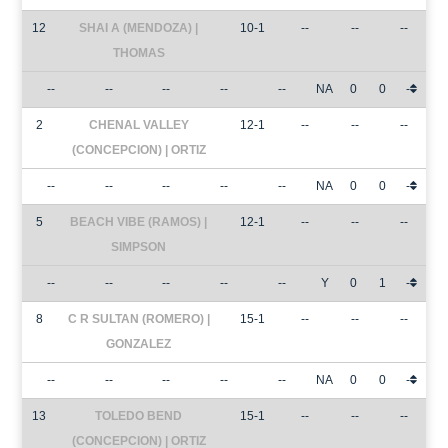
12
SHAI A (MENDOZA) |
10-1
--
--
--
THOMAS
--
--
--
--
--
NA
0
0
-
2
CHENAL VALLEY
12-1
--
--
--
(CONCEPCION) | ORTIZ
--
--
--
--
--
NA
0
0
-
5
BEACH VIBE (RAMOS) |
12-1
--
--
--
SIMPSON
--
--
--
--
--
Y
0
1
-
8
C R SULTAN (ROMERO) |
15-1
--
--
--
GONZALEZ
--
--
--
--
--
NA
0
0
-
13
TOLEDO BEND
15-1
--
--
--
(CONCEPCION) | ORTIZ