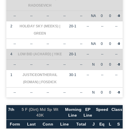
RADOSEVICH
--
--
--
--
--
NA
0
0
-
2
HOLIDAY SKY (MEEKS) |
20-1
--
--
--
GREEN
--
--
--
--
--
NA
0
0
-
4
LOW BID (ACHARD) | YIKE
20-1
--
--
--
--
--
--
--
--
N
0
0
-
1
JUSTICEONTHERAIL
30-1
--
--
--
(ROMAN) | FOSDICK
--
--
--
--
--
N
0
0
-
7th
5 F (Dirt) Md Sp Wt
Morning
EP
Speed
Class
43K
Line
Line
Form
Last
Conn
Line
Total
J
Eq
L
S