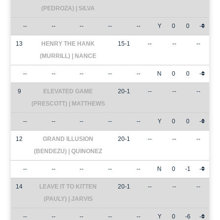
(PEDROZA) | SILVA
--
--
--
--
--
Y
0
0
-
13
HENRY THE HANK
15-1
--
--
--
(MURRILL) | NANCE
--
--
--
--
--
N
0
0
-
9
ELEVATED GAME
20-1
--
--
--
(PRESCOTT) | MATTHEWS
--
--
--
--
--
Y
0
0
-
12
GRAND ILLUSION
20-1
--
--
--
(BENDEZU) | QUINONEZ
--
--
--
--
--
N
0
-1
-
14
LEAVE IT TO KITTEN
20-1
--
--
--
(PAULY) | JARVIS
--
--
--
--
--
Y
0
-6
-