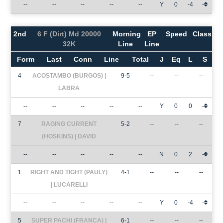
--
--
--
--
--
Y
0
-4
-
2nd
6 F (Dirt) Md 20000
Morning
EP
Speed
Class
32K
Line
Line
Form
Last
Conn
Line
Total
J
Eq
L
S
4
ACOSTAMBO (BURGOS) |
9-5
--
--
--
LABRA
--
--
--
--
--
Y
0
0
-
7
RAGING CURRENT
5-2
--
--
--
(HOSKINS) | DAVID
--
--
--
--
--
N
0
2
-
1
RIGHT AND TIGHT (PAULY)
4-1
--
--
--
| LUCARELLI
--
--
--
--
--
Y
0
-4
-
5
SUPER PACHI (FRANCA) |
6-1
--
--
--