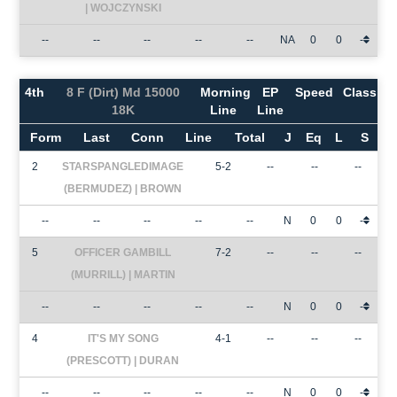
| WOJCZYNSKI
--
--
--
--
--
NA
0
0
-
4th
8 F (Dirt) Md 15000
Morning
EP
Speed
Class
18K
Line
Line
Form
Last
Conn
Line
Total
J
Eq
L
S
2
STARSPANGLEDIMAGE
5-2
--
--
--
(BERMUDEZ) | BROWN
--
--
--
--
--
N
0
0
-
5
OFFICER GAMBILL
7-2
--
--
--
(MURRILL) | MARTIN
--
--
--
--
--
N
0
0
-
4
IT'S MY SONG
4-1
--
--
--
(PRESCOTT) | DURAN
--
--
--
--
--
N
0
0
-