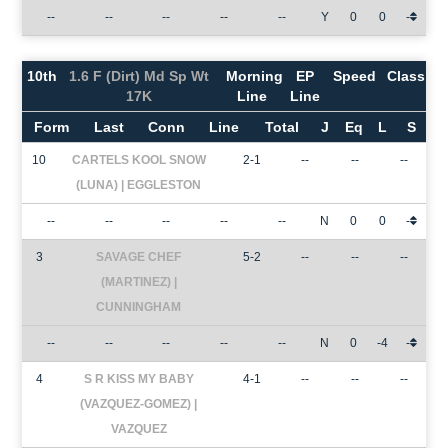
--
--
--
--
--
Y
0
0
-
10th
1.6 F (Dirt) Md Sp Wt
Morning
EP
Speed
Class
17K
Line
Line
Form
Last
Conn
Line
Total
J
Eq
L
S
10
CARTELS KOOL SNOW
2-1
--
--
--
(LUNA) | EGGLESTON
--
--
--
--
--
N
0
0
-
3
SAVAGE CHEF
5-2
--
--
--
(MARTINEZ) |
CUNNINGHAM
--
--
--
--
--
N
0
-4
-
4
S R KISS MY BABY
4-1
--
--
--
(VAZQUEZ-GOMEZ) |
VAZQUEZ