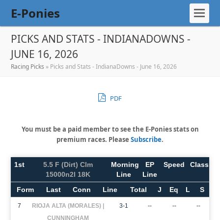
E-Ponies
PICKS AND STATS - INDIANADOWNS -
JUNE 16, 2026
Racing Picks
»
Picks and Stats - IndianaDowns - June 16, 2026
PDF
You must be a paid member to see the E-Ponies stats on
premium races. Please
Subscribe
.
1st
5.5 F (Dirt) Clm
Morning
EP
Speed
Class
15000n2l 18K
Line
Line
Form
Last
Conn
Line
Total
J
Eq
L
S
7
RIOJA ALTA (MORALES) |
3-1
--
--
--
CUNNINGHAM