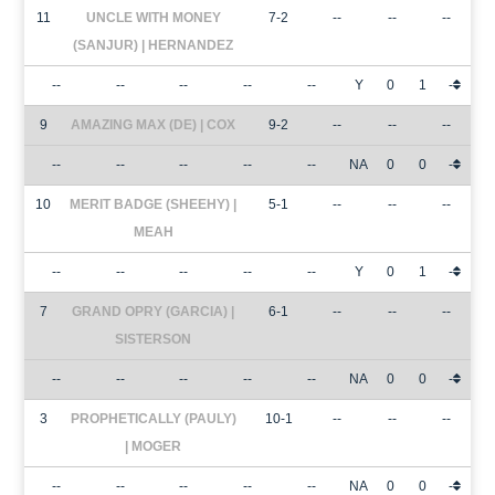
11
UNCLE WITH MONEY
7-2
--
--
--
(SANJUR) | HERNANDEZ
--
--
--
--
--
Y
0
1
-
9
AMAZING MAX (DE) | COX
9-2
--
--
--
--
--
--
--
--
NA
0
0
-
10
MERIT BADGE (SHEEHY) |
5-1
--
--
--
MEAH
--
--
--
--
--
Y
0
1
-
7
GRAND OPRY (GARCIA) |
6-1
--
--
--
SISTERSON
--
--
--
--
--
NA
0
0
-
3
PROPHETICALLY (PAULY)
10-1
--
--
--
| MOGER
--
--
--
--
--
NA
0
0
-