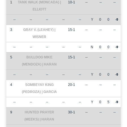
1
TANK WALK (MONCADA) |
10-1
--
--
--
ELLIOTT
--
--
--
--
--
Y
0
0
-
3
GRAY V. (LEAHEY) |
15-1
--
--
--
WISNER
--
--
--
--
--
N
0
0
-
5
BULLDOG MIKE
15-1
--
--
--
(MENDOZA) | HARAN
--
--
--
--
--
Y
0
0
-
4
SOMBEYAY KING
20-1
--
--
--
(PEDROZA) | GARCIA
--
--
--
--
--
Y
0
5
-
9
HUNTED PRAYER
30-1
--
--
--
(MEEKS) | HARAN