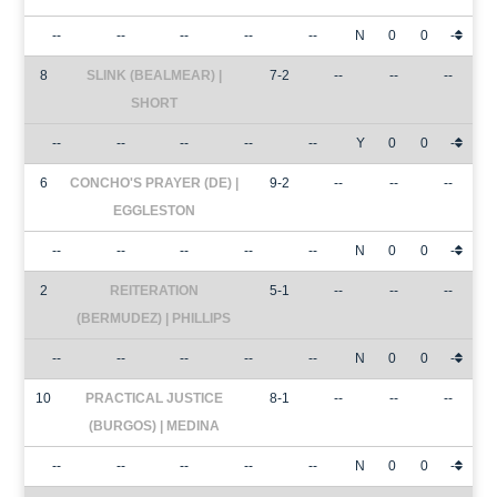
--
--
--
--
--
N
0
0
-
8
SLINK (BEALMEAR) |
7-2
--
--
--
SHORT
--
--
--
--
--
Y
0
0
-
6
CONCHO'S PRAYER (DE) |
9-2
--
--
--
EGGLESTON
--
--
--
--
--
N
0
0
-
2
REITERATION
5-1
--
--
--
(BERMUDEZ) | PHILLIPS
--
--
--
--
--
N
0
0
-
10
PRACTICAL JUSTICE
8-1
--
--
--
(BURGOS) | MEDINA
--
--
--
--
--
N
0
0
-