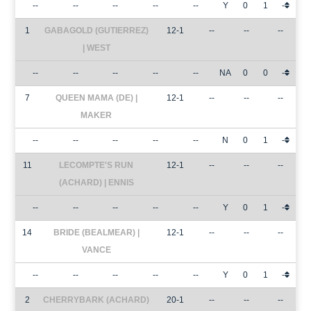
--
--
--
--
--
Y
0
1
-
1
GABAGOLD (GUTIERREZ)
12-1
--
--
--
| WEST
--
--
--
--
--
NA
0
0
-
7
QUEEN MAMA (DE) |
12-1
--
--
--
MAKER
--
--
--
--
--
N
0
1
-
11
LECOMPTE'S RUN
12-1
--
--
--
(ACHARD) | ENNIS
--
--
--
--
--
Y
0
1
-
14
BRIDE (BEALMEAR) |
12-1
--
--
--
VANCE
--
--
--
--
--
Y
0
1
-
2
CHERRYBARK (ACHARD)
20-1
--
--
--