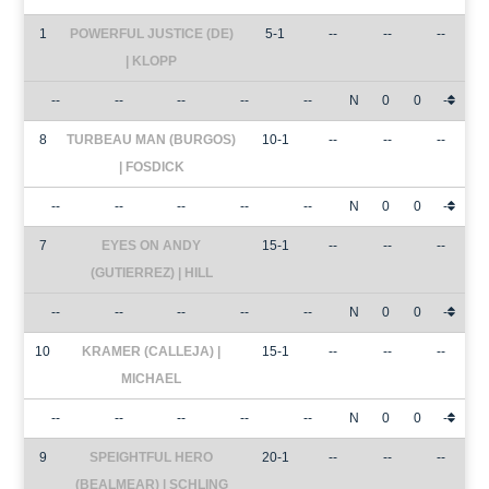
1
POWERFUL JUSTICE (DE)
5-1
--
--
--
| KLOPP
--
--
--
--
--
N
0
0
-
8
TURBEAU MAN (BURGOS)
10-1
--
--
--
| FOSDICK
--
--
--
--
--
N
0
0
-
7
EYES ON ANDY
15-1
--
--
--
(GUTIERREZ) | HILL
--
--
--
--
--
N
0
0
-
10
KRAMER (CALLEJA) |
15-1
--
--
--
MICHAEL
--
--
--
--
--
N
0
0
-
9
SPEIGHTFUL HERO
20-1
--
--
--
(BEALMEAR) | SCHLING