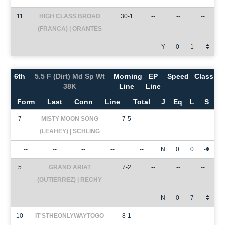
11
HIGH CLASS BROAD
30-1
--
--
--
(FRANCA) | ORANTES
--
--
--
--
--
Y
0
1
-
6th
5.5 F (Dirt) Md Sp Wt
Morning
EP
Speed
Class
38K
Line
Line
Form
Last
Conn
Line
Total
J
Eq
L
S
7
MISTY MOON SONG
7-5
--
--
--
(LEAHEY) | SCHLING
--
--
--
--
--
N
0
0
-
5
GRAND ARIAT
7-2
--
--
--
(GUTIERREZ) | RECHY
--
--
--
--
--
N
0
7
-
10
IT'STHEONLYWAYTOGO
8-1
--
--
--