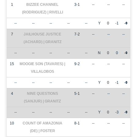
1
BIZZEE CHANNEL
3-1
--
--
--
(RODRIGUEZ) | RIVELLI
--
--
--
--
--
Y
0
-1
-
7
JAILHOUSE JUSTICE
7-2
--
--
--
(ACHARD) | GRANITZ
--
--
--
--
--
N
0
0
-
15
MOOGIE SON (TAVARES) |
9-2
--
--
--
VILLALOBOS
--
--
--
--
--
Y
0
-1
-
4
NINE QUESTIONS
5-1
--
--
--
(SANJUR) | GRANITZ
--
--
--
--
--
Y
0
-3
-
10
COUNT OF AMAZONIA
8-1
--
--
--
(DE) | FOSTER