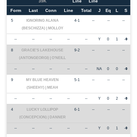
39K
Line
Line
Form
Last
Conn
Line
Total
J
Eq
L
S
5
IGNORING ALANA
4-1
--
--
--
(BESCHIZZA) | MOLLOY
--
--
--
--
--
Y
0
1
-
8
GRACIE'S LAKEHOUSE
9-2
--
--
--
(ANTONGEORGI) | O'NEILL
--
--
--
--
--
NA
0
0
-
9
MY BLUE HEAVEN
5-1
--
--
--
(SHEEHY) | MEAH
--
--
--
--
--
Y
0
2
-
4
LUCKY LOLLIPOP
6-1
--
--
--
(CONCEPCION) | DANNER
--
--
--
--
--
Y
0
1
-