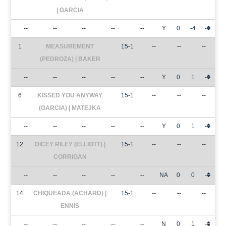
| GARCIA
--
--
--
--
--
Y
0
-4
-
1
MEASUREMENT
15-1
--
--
--
(PEDROZA) | BAKER
--
--
--
--
--
Y
0
1
-
6
KISSED YOU ANYWAY
15-1
--
--
--
(GARCIA) | MATEJKA
--
--
--
--
--
Y
0
1
-
12
DICEY RILEY (ELLIOTT) |
15-1
--
--
--
CORRIGAN
--
--
--
--
--
NA
0
0
-
14
CHIQUEADA (ACHARD) |
15-1
--
--
--
ENNIS
--
--
--
--
--
N
0
1
-