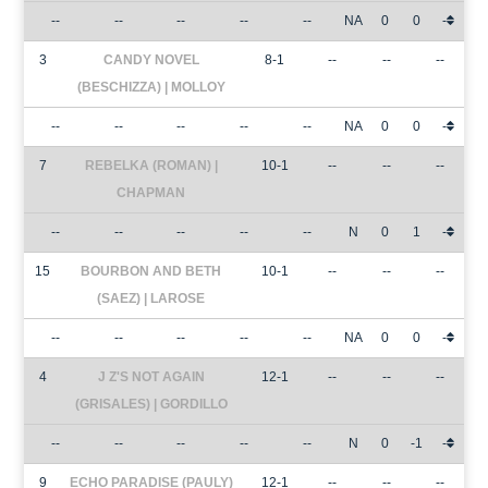
--
--
--
--
--
NA
0
0
-
3
CANDY NOVEL
8-1
--
--
--
(BESCHIZZA) | MOLLOY
--
--
--
--
--
NA
0
0
-
7
REBELKA (ROMAN) |
10-1
--
--
--
CHAPMAN
--
--
--
--
--
N
0
1
-
15
BOURBON AND BETH
10-1
--
--
--
(SAEZ) | LAROSE
--
--
--
--
--
NA
0
0
-
4
J Z'S NOT AGAIN
12-1
--
--
--
(GRISALES) | GORDILLO
--
--
--
--
--
N
0
-1
-
9
ECHO PARADISE (PAULY)
12-1
--
--
--