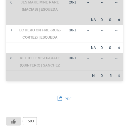
6
JES MAKE MINE RARE
20-1
--
--
--
(MACIAS) | ESQUEDA
--
--
--
--
--
NA
0
0
-
7
LC HERO ON FIRE (RUIZ-
30-1
--
--
--
CORTEZ) | ESQUEDA
--
--
--
--
--
NA
0
0
-
8
KLT TELLEM SEPARATE
30-1
--
--
--
(QUINTERO) | SANCHEZ
--
--
--
--
--
N
0
-5
-
PDF
+593