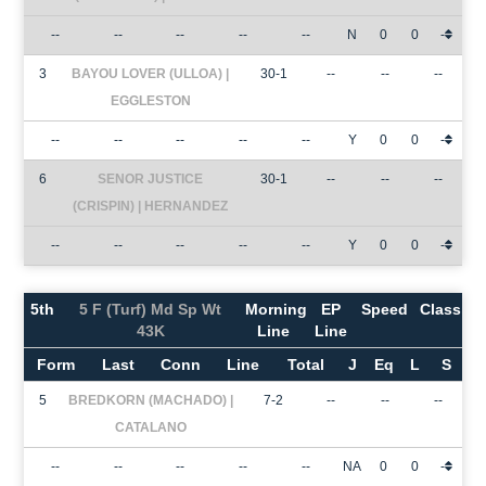
--
--
--
--
--
N
0
0
-
3
BAYOU LOVER (ULLOA) |
30-1
--
--
--
EGGLESTON
--
--
--
--
--
Y
0
0
-
6
SENOR JUSTICE
30-1
--
--
--
(CRISPIN) | HERNANDEZ
--
--
--
--
--
Y
0
0
-
5th
5 F (Turf) Md Sp Wt
Morning
EP
Speed
Class
43K
Line
Line
Form
Last
Conn
Line
Total
J
Eq
L
S
5
BREDKORN (MACHADO) |
7-2
--
--
--
CATALANO
--
--
--
--
--
NA
0
0
-