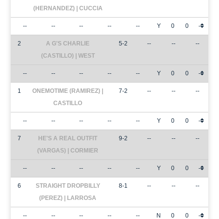
(HERNANDEZ) | CUCCIA
--
--
--
--
--
Y
0
0
-
2
A G'S CHARLIE
5-2
--
--
--
(CASTILLO) | WEST
--
--
--
--
--
Y
0
0
-
1
ONEMOTIME (RAMIREZ) |
7-2
--
--
--
CASTILLO
--
--
--
--
--
Y
0
0
-
7
HE'S A REAL OUTFIT
9-2
--
--
--
(VARGAS) | CORMIER
--
--
--
--
--
Y
0
0
-
6
STRAIGHT DROPBILLY
8-1
--
--
--
(PEREZ) | LARROSA
--
--
--
--
--
N
0
0
-