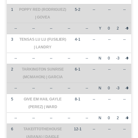
1
POPPY RED (RODRIGUEZ)
5-2
--
--
--
| GOVEA
--
--
--
--
--
Y
0
2
-
3
TENSAS LU LU (FUSILIER)
4-1
--
--
--
| LANDRY
--
--
--
--
--
N
0
-3
-
2
TARKINGTON SUNRISE
6-1
--
--
--
(MCMAHON) | GARCIA
--
--
--
--
--
N
0
-3
-
5
GIVE EM HAIL GAYLE
8-1
--
--
--
(PEREZ) | WARD
--
--
--
--
--
N
0
2
-
6
TAKEITTOTHEHOUSE
12-1
--
--
--
(ARANA) | DAIGLE