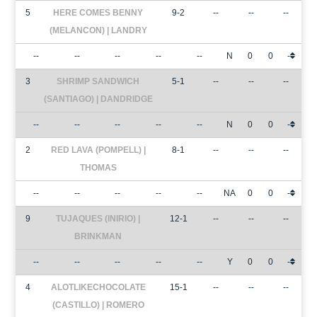
5
HERE COMES BENNY
9-2
--
--
--
(MELANCON) | LANDRY
--
--
--
--
--
N
0
0
-
3
SHRIMP SANDWICH
5-1
--
--
--
(SANTIAGO) | DANDRIDGE
--
--
--
--
--
N
0
0
-
2
RED LAVA (POMPELL) |
8-1
--
--
--
THOMAS
--
--
--
--
--
NA
0
0
-
9
TUJAQUES (INIRIO) |
12-1
--
--
--
BRINKMAN
--
--
--
--
--
Y
0
0
-
4
ALOTLIKECHOCOLATE
15-1
--
--
--
(CASTILLO) | ROMERO