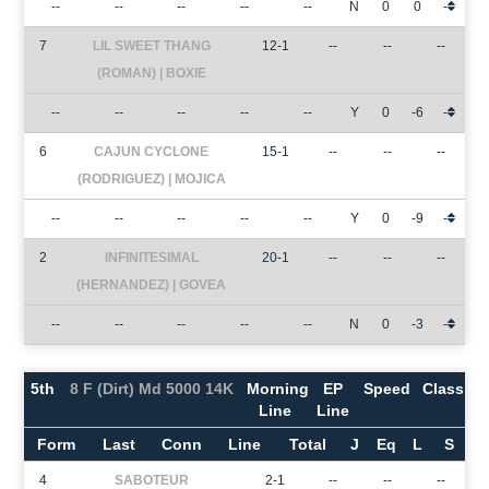
--
--
--
--
--
N
0
0
-
7
LIL SWEET THANG
12-1
--
--
--
(ROMAN) | BOXIE
--
--
--
--
--
Y
0
-6
-
6
CAJUN CYCLONE
15-1
--
--
--
(RODRIGUEZ) | MOJICA
--
--
--
--
--
Y
0
-9
-
2
INFINITESIMAL
20-1
--
--
--
(HERNANDEZ) | GOVEA
--
--
--
--
--
N
0
-3
-
5th
8 F (Dirt) Md 5000 14K
Morning
EP
Speed
Class
Line
Line
Form
Last
Conn
Line
Total
J
Eq
L
S
4
SABOTEUR
2-1
--
--
--