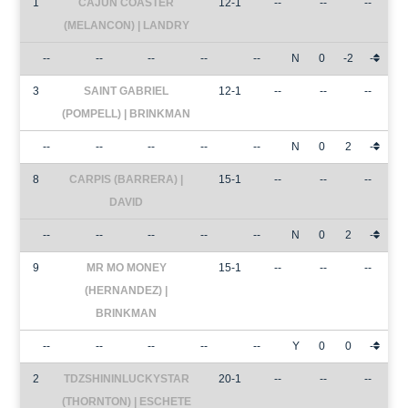
1
CAJUN COASTER
12-1
--
--
--
(MELANCON) | LANDRY
--
--
--
--
--
N
0
-2
-
3
SAINT GABRIEL
12-1
--
--
--
(POMPELL) | BRINKMAN
--
--
--
--
--
N
0
2
-
8
CARPIS (BARRERA) |
15-1
--
--
--
DAVID
--
--
--
--
--
N
0
2
-
9
MR MO MONEY
15-1
--
--
--
(HERNANDEZ) |
BRINKMAN
--
--
--
--
--
Y
0
0
-
2
TDZSHININLUCKYSTAR
20-1
--
--
--
(THORNTON) | ESCHETE