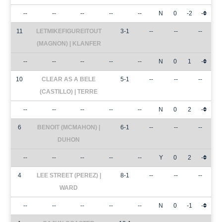
--
--
--
--
--
N
0
-2
-
11
LETMIKEFIGUREITOUT
3-1
--
--
--
(MAGNON) | KLANFER
--
--
--
--
--
N
0
1
-
10
CLEAR AS A BELE
5-1
--
--
--
(CASTILLO) | TERRE
--
--
--
--
--
N
0
2
-
6
BENOIT (MCMAHON) |
6-1
--
--
--
DUHON
--
--
--
--
--
Y
0
2
-
4
LEE STREET (PEREZ) |
8-1
--
--
--
WARD
--
--
--
--
--
N
0
-1
-