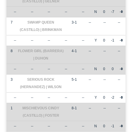
(CASTILLO) | GELNER
--
--
--
--
--
N
0
-7
-
7
SWAMP QUEEN
3-1
--
--
--
(CASTILLO) | BRINKMAN
--
--
--
--
--
Y
0
-1
-
8
FLOWER GIRL (BARRERA)
4-1
--
--
--
| DUHON
--
--
--
--
--
N
0
0
-
3
SERIOUS ROCK
5-1
--
--
--
(HERNANDEZ) | WILSON
--
--
--
--
--
Y
0
-2
-
1
MISCHIEVOUS CINDY
8-1
--
--
--
(CASTILLO) | FOSTER
--
--
--
--
--
N
0
-1
-