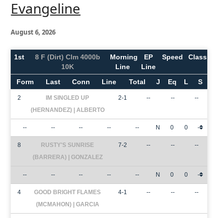
Evangeline
August 6, 2026
1st
8 F (Dirt) Clm 4000b
Morning
EP
Speed
Class
10K
Line
Line
Form
Last
Conn
Line
Total
J
Eq
L
S
2
IM SINGLED UP
2-1
--
--
--
(HERNANDEZ) | ALBERTO
--
--
--
--
--
N
0
0
-
8
RUSTY'S SUNRISE
7-2
--
--
--
(BARRERA) | GONZALEZ
--
--
--
--
--
N
0
0
-
4
GOOD BRIGHT FLAMES
4-1
--
--
--
(MCMAHON) | GARCIA