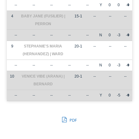
--
--
--
--
--
Y
0
0
-
4
BABY JANE (FUSILIER) |
15-1
--
--
--
PERRON
--
--
--
--
--
N
0
-3
-
9
STEPHANIE'S MARIA
20-1
--
--
--
(HERNANDEZ) | WARD
--
--
--
--
--
N
0
-3
-
10
VENICE VIBE (ARANA) |
20-1
--
--
--
BERNARD
--
--
--
--
--
Y
0
-5
-
PDF