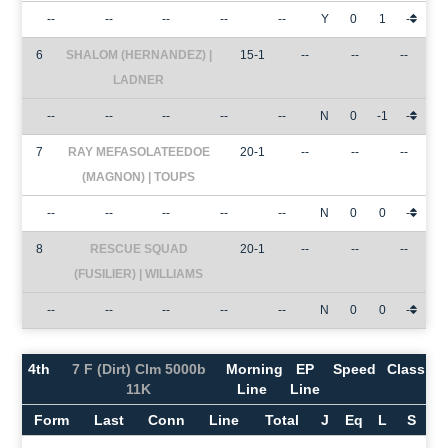
--
--
--
--
--
Y
0
1
-
6
SHALOM (HERNANDEZ) |
15-1
--
--
--
LADNER
--
--
--
--
--
N
0
-1
-
7
RAY MEFASOLATEEDOE
20-1
--
--
--
(MAGNON) | TOUPS
--
--
--
--
--
N
0
0
-
8
RESCUE SQUAD
20-1
--
--
--
(FUSILIER) | WILLIAMS
--
--
--
--
--
N
0
0
-
4th
7 F (Dirt) Clm 5000b
Morning
EP
Speed
Class
11K
Line
Line
Form
Last
Conn
Line
Total
J
Eq
L
S