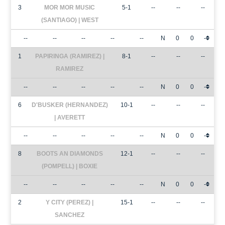
3
MOR MOR MUSIC
5-1
--
--
--
(SANTIAGO) | WEST
--
--
--
--
--
N
0
0
-
1
PAPIRINGA (RAMIREZ) |
8-1
--
--
--
RAMIREZ
--
--
--
--
--
N
0
0
-
6
D'BUSKER (HERNANDEZ)
10-1
--
--
--
| AVERETT
--
--
--
--
--
N
0
0
-
8
BOOTS AN DIAMONDS
12-1
--
--
--
(POMPELL) | BOXIE
--
--
--
--
--
N
0
0
-
2
Y CITY (PEREZ) |
15-1
--
--
--
SANCHEZ