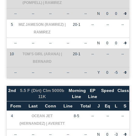
(POMPELL) | RAMIREZ
--
--
--
--
--
N
0
0
-
5
MIZ JAMESON (RAMIREZ) |
20-1
--
--
--
RAMIREZ
--
--
--
--
--
N
0
0
-
10
TOM'S GIRL (ARANA) |
20-1
--
--
--
BERNARD
--
--
--
--
--
Y
0
-5
-
2nd
5.5 F (Dirt) Clm 5000b
Morning
EP
Speed
Class
11K
Line
Line
Form
Last
Conn
Line
Total
J
Eq
L
S
4
OCEAN JET
8-5
--
--
--
(HERNANDEZ) | AVERETT
--
--
--
--
--
N
0
-3
-