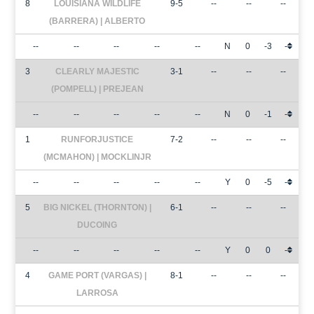
8
LOUISIANA WILDLIFE
9-5
--
--
--
(BARRERA) | ALBERTO
--
--
--
--
--
N
0
-3
-
3
CLEARLY MAJESTIC
3-1
--
--
--
(POMPELL) | PREJEAN
--
--
--
--
--
N
0
-1
-
1
RUNFORJUSTICE
7-2
--
--
--
(MCMAHON) | MOCKLINJR
--
--
--
--
--
Y
0
-5
-
5
BIG NICKEL (THORNTON) |
6-1
--
--
--
DUCOING
--
--
--
--
--
Y
0
0
-
4
GAME PORT (VARGAS) |
8-1
--
--
--
LARROSA