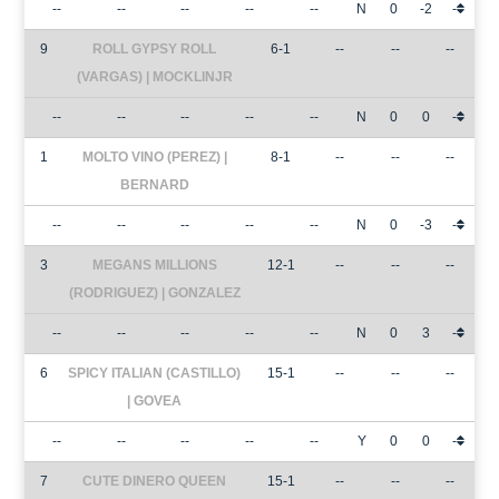
--
--
--
--
--
N
0
-2
-
9
ROLL GYPSY ROLL
6-1
--
--
--
(VARGAS) | MOCKLINJR
--
--
--
--
--
N
0
0
-
1
MOLTO VINO (PEREZ) |
8-1
--
--
--
BERNARD
--
--
--
--
--
N
0
-3
-
3
MEGANS MILLIONS
12-1
--
--
--
(RODRIGUEZ) | GONZALEZ
--
--
--
--
--
N
0
3
-
6
SPICY ITALIAN (CASTILLO)
15-1
--
--
--
| GOVEA
--
--
--
--
--
Y
0
0
-
7
CUTE DINERO QUEEN
15-1
--
--
--