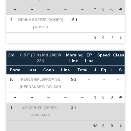
--
--
--
--
--
Y
0
-5
-
7
SIENNA BREEZE (ROSIER)
15-1
--
--
--
| ROSIER
--
--
--
--
--
N
0
-2
-
3rd
6.5 F (Dirt) Md 20000
Morning
EP
Speed
Class
23K
Line
Line
Form
Last
Conn
Line
Total
J
Eq
L
S
10
PERENNIALSPROMISE
5-2
--
--
--
(HERNANDEZ) | WILSON
--
--
--
--
--
N
0
3
-
1
DISCERNER (PEREZ) |
3-1
--
--
--
BRINKMAN
--
--
--
--
--
NA
0
0
-