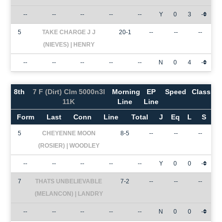
--
--
--
--
--
Y
0
3
-
5
TAKE CHARGE J J
20-1
--
--
--
(NIEVES) | HENRY
--
--
--
--
--
N
0
4
-
8th
7 F (Dirt) Clm 5000n3l
Morning
EP
Speed
Class
11K
Line
Line
Form
Last
Conn
Line
Total
J
Eq
L
S
5
CHEYENNE MOON
8-5
--
--
--
(ROSIER) | WOODLEY
--
--
--
--
--
Y
0
0
-
7
THATS UNBELIEVABLE
7-2
--
--
--
(MELANCON) | LANDRY
--
--
--
--
--
N
0
0
-