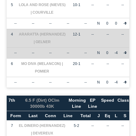
5
LOLA AND ROSE (NIEVES)
10-1
--
--
--
| COURVILLE
--
--
--
--
--
N
0
0
-
4
ARARATTA (HERNANDEZ)
12-1
--
--
--
| GELNER
--
--
--
--
--
N
0
-4
-
6
MO DIVA (MELANCON) |
20-1
--
--
--
POMIER
--
--
--
--
--
N
0
-4
-
7th
6.5 F (Dirt) OClm
Morning
EP
Speed
Class
30000b 43K
Line
Line
Form
Last
Conn
Line
Total
J
Eq
L
S
7
EL DINERO (HERNANDEZ)
5-2
--
--
--
| DEVEREUX