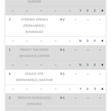
FARRIOR
--
--
--
--
--
Y
0
2
-
3
STRIKING SPARKS
9-2
--
--
--
(FERNANDEZ) |
RODRIGUEZ
--
--
--
--
--
N
0
0
-
1
FROSTY THE GIANT
6-1
--
--
--
(MARQUEZ) | DEITER
--
--
--
--
--
N
0
0
-
6
DOLICE VITA
6-1
--
--
--
(HERNANDEZ) | GRAHAM
--
--
--
--
--
Y
0
-5
-
2
GROUCH (GONZALEZ) |
8-1
--
--
--
SANCHEZ