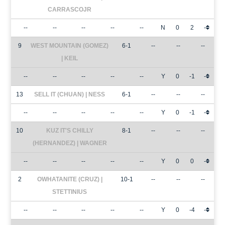
CARRASCOJR
--
--
--
--
--
N
0
2
-
9
WEST MOUNTAIN (GOMEZ)
6-1
--
--
--
| KEIL
--
--
--
--
--
Y
0
-1
-
13
SELL IT (CHUAN) | NESS
6-1
--
--
--
--
--
--
--
--
Y
0
-1
-
10
KUZ IT'S CHILLY
8-1
--
--
--
(HERNANDEZ) | WAGNER
--
--
--
--
--
Y
0
0
-
2
OWHATANITE (CRUZ) |
10-1
--
--
--
STETTINIUS
--
--
--
--
--
Y
0
-4
-