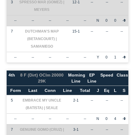
3
SPRESSO MAR (GOMEZ) |
12-1
--
--
--
MEYERS
--
--
--
--
--
N
0
0
-
7
DUTCHMAN'S MAP
15-1
--
--
--
(BETANCOURT) |
SAMANIEGO
--
--
--
--
--
Y
0
1
-
4th
8 F (Dirt) OClm 20000
Morning
EP
Speed
Class
29K
Line
Line
Form
Last
Conn
Line
Total
J
Eq
L
S
5
EMBRACE MY UNCLE
2-1
--
--
--
(BATISTA) | SEALE
--
--
--
--
--
N
0
4
-
7
GENUINE GOMO (CRUZ) |
3-1
--
--
--