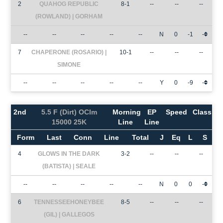
2
QUAHOG REPUBLIC
8-1
--
--
--
(ROWLAND) | GORHAM
--
--
--
--
--
N
0
-1
-
7
CHAPERONE (ROSARIO) |
10-1
--
--
--
SIMONE
--
--
--
--
--
Y
0
-9
-
2nd
5.5 F (Dirt) OClm
Morning
EP
Speed
Class
15000 25K
Line
Line
Form
Last
Conn
Line
Total
J
Eq
L
S
4
GLOWS IN THE DARK
3-2
--
--
--
(BATISTA) | SEALE
--
--
--
--
--
N
0
0
-
6
TENNESSEEHONEYBEE
8-5
--
--
--
(GIL) | GALLEGOS