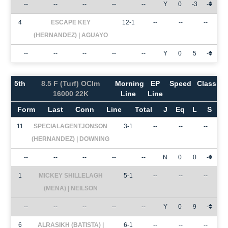
--
--
--
--
--
Y
0
-3
-
4
ESCAPE KEY
12-1
--
--
--
(HERNANDEZ) | AGUAYO
--
--
--
--
--
Y
0
5
-
5th
8.5 F (Turf) OClm
Morning
EP
Speed
Class
16000 22K
Line
Line
Form
Last
Conn
Line
Total
J
Eq
L
S
11
SPECIALAGENTJONSON
3-1
--
--
--
(HERNANDEZ) | DOWNING
--
--
--
--
--
N
0
0
-
1
MICKEY SHILLELAGH
5-1
--
--
--
(MENA) | NEILSON
--
--
--
--
--
Y
0
9
-
6
ALRASIKH (BATISTA) |
6-1
--
--
--