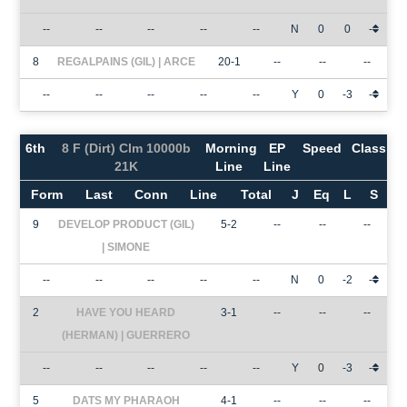
--
--
--
--
--
N
0
0
-
8
REGALPAINS (GIL) | ARCE
20-1
--
--
--
--
--
--
--
--
Y
0
-3
-
6th
8 F (Dirt) Clm 10000b
Morning
EP
Speed
Class
21K
Line
Line
Form
Last
Conn
Line
Total
J
Eq
L
S
9
DEVELOP PRODUCT (GIL)
5-2
--
--
--
| SIMONE
--
--
--
--
--
N
0
-2
-
2
HAVE YOU HEARD
3-1
--
--
--
(HERMAN) | GUERRERO
--
--
--
--
--
Y
0
-3
-
5
DATS MY PHARAOH
4-1
--
--
--