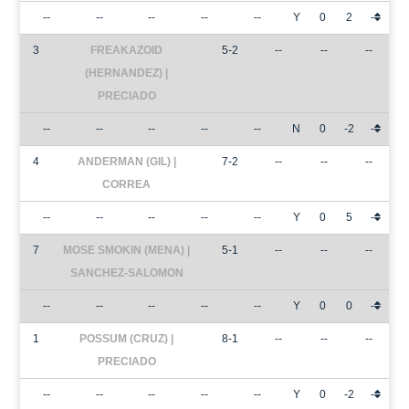
--
--
--
--
--
Y
0
2
-
3
FREAKAZOID
5-2
--
--
--
(HERNANDEZ) |
PRECIADO
--
--
--
--
--
N
0
-2
-
4
ANDERMAN (GIL) |
7-2
--
--
--
CORREA
--
--
--
--
--
Y
0
5
-
7
MOSE SMOKIN (MENA) |
5-1
--
--
--
SANCHEZ-SALOMON
--
--
--
--
--
Y
0
0
-
1
POSSUM (CRUZ) |
8-1
--
--
--
PRECIADO
--
--
--
--
--
Y
0
-2
-