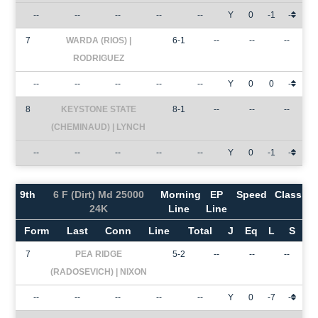
--
--
--
--
--
Y
0
-1
-
7
WARDA (RIOS) |
6-1
--
--
--
RODRIGUEZ
--
--
--
--
--
Y
0
0
-
8
KEYSTONE STATE
8-1
--
--
--
(CHEMINAUD) | LYNCH
--
--
--
--
--
Y
0
-1
-
9th
6 F (Dirt) Md 25000
Morning
EP
Speed
Class
24K
Line
Line
Form
Last
Conn
Line
Total
J
Eq
L
S
7
PEA RIDGE
5-2
--
--
--
(RADOSEVICH) | NIXON
--
--
--
--
--
Y
0
-7
-