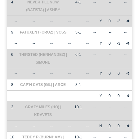
4
NEVER TILL NOW
4-1
--
--
--
(BATISTA) | ASHBY
--
--
--
--
--
Y
0
-3
-
9
PATUXENT (CRUZ) | VOSS
5-1
--
--
--
--
--
--
--
--
Y
0
-3
-
6
THIRSTED (HERNANDEZ) |
6-1
--
--
--
SIMONE
--
--
--
--
--
Y
0
0
-
8
CAP'N CATS (GIL) | ARCE
8-1
--
--
--
--
--
--
--
--
Y
0
0
-
2
CRAZY MILES (HO) |
10-1
--
--
--
KRAVETS
--
--
--
--
--
N
0
0
-
10
TEDDY P (BURNHAM) |
10-1
--
--
--