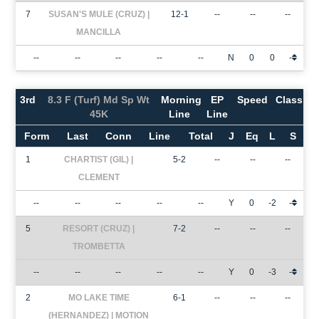
7
SUSAN'S MULE (CRUZ) |
12-1
--
--
--
MANCILLA
--
--
--
--
--
N
0
0
-
3rd
8.3 F (Turf) Md Sp Wt
Morning
EP
Speed
Class
45K
Line
Line
Form
Last
Conn
Line
Total
J
Eq
L
S
1
CHARTIST (GIL) |
5-2
--
--
--
CLEMENT
--
--
--
--
--
Y
0
-2
-
5
RESORT (CRUZ) |
7-2
--
--
--
TROMBETTA
--
--
--
--
--
Y
0
-3
-
2
MO LAKE TIME
6-1
--
--
--
(HERNANDEZ) | MOTION