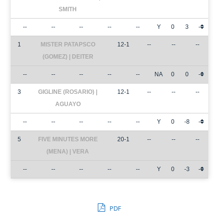
SMITH
--
--
--
--
--
Y
0
3
-
1
MISTER PATAPSCO
12-1
--
--
--
(GOMEZ) | DEITER
--
--
--
--
--
NA
0
0
-
3
GIGLINE (ROSARIO) |
12-1
--
--
--
AGUAYO
--
--
--
--
--
Y
0
-8
-
5
FIVE MINUTES MORE
20-1
--
--
--
(MENA) | VERA
--
--
--
--
--
Y
0
-3
-
PDF