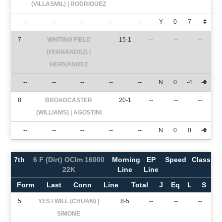
(VILLASMIL) | RODRIGUEZ
--
--
--
--
--
Y
0
7
-
7
WHITING FIELD
15-1
--
--
--
(FERNANDEZ) |
HERNANDEZ
--
--
--
--
--
N
0
-4
-
8
BROADCASTER
20-1
--
--
--
(WILLIAMS) | AGOSTINI
--
--
--
--
--
N
0
0
-
7th
6 F (Dirt) OClm 16000
Morning
EP
Speed
Class
22K
Line
Line
Form
Last
Conn
Line
Total
J
Eq
L
S
5
YES I WILL (CHUAN) |
8-5
--
--
--
SIMONE