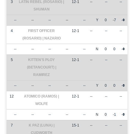
3
LATIN REBEL (ROSARIO) |
12-1
--
--
--
SHUMAN
--
--
--
--
--
Y
0
-7
-
4
FIRST OFFICER
12-1
--
--
--
(ROSARIO) | NAZARIO
--
--
--
--
--
N
0
0
-
5
KITTEN'S PLOY
12-1
--
--
--
(BETANCOURT) |
RAMIREZ
--
--
--
--
--
Y
0
0
-
12
ATOMICO (RAMOS) |
12-1
--
--
--
WOLFE
--
--
--
--
--
N
0
-1
-
7
K PAZ (LUNA) |
15-1
--
--
--
CUDWORTH