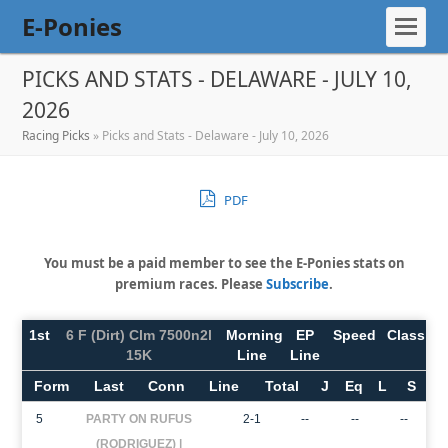
E-Ponies
PICKS AND STATS - DELAWARE - JULY 10,
2026
Racing Picks
»
Picks and Stats - Delaware - July 10, 2026
PDF
You must be a paid member to see the E-Ponies stats on
premium races. Please
Subscribe
.
1st
6 F (Dirt) Clm 7500n2l
Morning
EP
Speed
Class
15K
Line
Line
Form
Last
Conn
Line
Total
J
Eq
L
S
5
PARTY ON RUFUS
2-1
--
--
--
(RODRIGUEZ) |