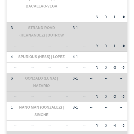
BACALLAO-VEGA
--
--
--
--
--
N
0
1
-
3
STRAND ROAD
3-1
--
--
--
(HERNANDEZ) | DUTROW
--
--
--
--
--
Y
0
1
-
4
SPURIOUS (HESS) | LOPEZ
4-1
--
--
--
--
--
--
--
--
N
0
-3
-
6
GONZALO (LUNA) |
6-1
--
--
--
NAZARIO
--
--
--
--
--
N
0
-2
-
1
NANO MAN (GONZALEZ) |
8-1
--
--
--
SIMONE
--
--
--
--
--
Y
0
-4
-