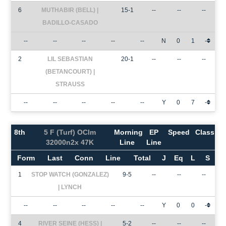
6
MUTHABIR (BELL) |
15-1
--
--
--
BADILLO-CASADO
--
--
--
--
--
N
0
1
-
2
LIL SEBASTIAN
20-1
--
--
--
(BETANCOURT) |
STRAUSS
--
--
--
--
--
Y
0
7
-
8th
5 F (Turf) OClm
Morning
EP
Speed
Class
32000n2x 47K
Line
Line
Form
Last
Conn
Line
Total
J
Eq
L
S
1
STOP WATCH (GONZALEZ)
9-5
--
--
--
| LYNCH
--
--
--
--
--
Y
0
0
-
4
RIVER SEINE (HESS) |
5-2
--
--
--