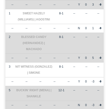
--
--
--
--
--
Y
0
3
-
1
SWEET HAZELY
8-1
--
--
--
(WILLIAMS) | AGOSTINI
--
--
--
--
--
N
0
1
-
2
BLESSED CANDY
8-1
--
--
--
(HERNANDEZ) |
MACHADO
--
--
--
--
--
Y
0
5
-
3
NIT WITNESS (GONZALEZ)
8-1
--
--
--
| SIMONE
--
--
--
--
--
Y
0
-3
-
5
BUCKIN' RIGHT (MENA) |
12-1
--
--
--
SHANKLE
--
--
--
--
--
N
0
-3
-