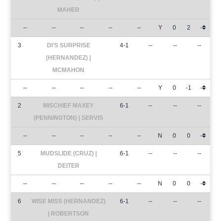
MAHER
--
--
--
--
--
Y
0
2
-
3
DI'S SURPRISE
4-1
--
--
--
(HERNANDEZ) |
MCMAHON
--
--
--
--
--
Y
0
-1
-
2
MISCHIEF MAXEY
6-1
--
--
--
(PENNINGTON) | SERVIS
--
--
--
--
--
N
0
0
-
5
MUDSLIDE (CRUZ) |
6-1
--
--
--
DEITER
--
--
--
--
--
N
0
0
-
6
WISE MISS (HERNANDEZ)
6-1
--
--
--
| ROBERTSON