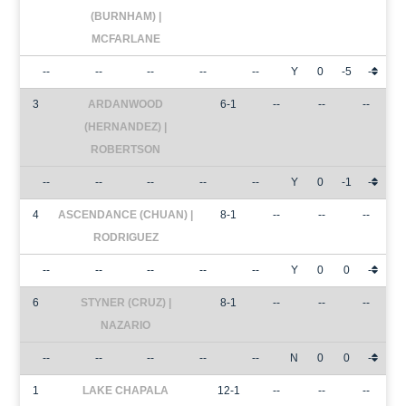
(BURNHAM) |
MCFARLANE
--
--
--
--
--
Y
0
-5
-
3
ARDANWOOD
6-1
--
--
--
(HERNANDEZ) |
ROBERTSON
--
--
--
--
--
Y
0
-1
-
4
ASCENDANCE (CHUAN) |
8-1
--
--
--
RODRIGUEZ
--
--
--
--
--
Y
0
0
-
6
STYNER (CRUZ) |
8-1
--
--
--
NAZARIO
--
--
--
--
--
N
0
0
-
1
LAKE CHAPALA
12-1
--
--
--