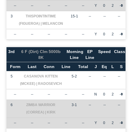
--
--
--
--
--
Y
0
2
-
3
THISPOINTINTIME
15-1
--
--
--
(FIGUEROA) | MELANCON
--
--
--
--
--
Y
0
2
-
3rd
6 F (Dirt) Clm 5000b
Morning
EP
Speed
Class
8K
Line
Line
Form
Last
Conn
Line
Total
J
Eq
L
S
5
CASANOVA KITTEN
5-2
--
--
--
(MCKEE) | RADOSEVICH
--
--
--
--
--
N
0
2
-
6
ZIMBA WARRIOR
3-1
--
--
--
(CORREA) | KIRK
--
--
--
--
--
Y
0
2
-