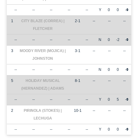
--
--
--
--
--
Y
0
0
-
1
CITY BLAZE (CORREA) |
2-1
--
--
--
FLETCHER
--
--
--
--
--
N
0
-2
-
3
MOODY RIVER (MOJICA) |
3-1
--
--
--
JOHNSTON
--
--
--
--
--
N
0
0
-
5
HOLIDAY MUSICAL
8-1
--
--
--
(HERNANDEZ) | ADAMS
--
--
--
--
--
Y
0
5
-
2
PIRINOLA (STOKES) |
10-1
--
--
--
LECHUGA
--
--
--
--
--
Y
0
0
-