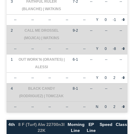
3
FAITHFUL RULER
7-2
--
--
--
(BLANCHE) | WATKINS
--
--
--
--
--
Y
0
-1
-
2
CALL ME DROSSEL
9-2
--
--
--
(MOJICA) | WATKINS
--
--
--
--
--
Y
0
-8
-
1
OUT WORK'N (ORANTES) |
6-1
--
--
--
ALESSI
--
--
--
--
--
Y
0
2
-
4
BLACK CANDY
8-1
--
--
--
(RODRIGUEZ) | TOMCZAK
--
--
--
--
--
N
0
2
-
4th
8 F (Turf) Alw 22700n3l
Morning
EP
Speed
Class
22K
Line
Line