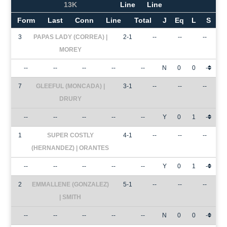
13K
Line
Line
Form
Last
Conn
Line
Total
J
Eq
L
S
3
PAPAS LADY (CORREA) |
2-1
--
--
--
MOREY
--
--
--
--
--
N
0
0
-
7
GLEEFUL (MONCADA) |
3-1
--
--
--
DRURY
--
--
--
--
--
Y
0
1
-
1
SUPER COSTLY
4-1
--
--
--
(HERNANDEZ) | ORANTES
--
--
--
--
--
Y
0
1
-
2
EMMALLENE (GONZALEZ)
5-1
--
--
--
| SMITH
--
--
--
--
--
N
0
0
-