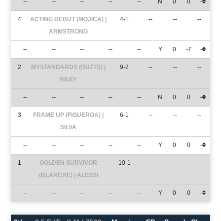
--
--
--
--
--
N
0
0
-
4
ACTING DEBUT (MOJICA) |
4-1
--
--
--
ARMSTRONG
--
--
--
--
--
Y
0
-7
-
2
MYSTANDARDS (OUZTS) |
9-2
--
--
--
RILEY
--
--
--
--
--
N
0
0
-
3
FRAME UP (FIGUEROA) |
6-1
--
--
--
SILVA
--
--
--
--
--
Y
0
0
-
1
GOLDEN SURVIVOR
10-1
--
--
--
(BLANCHE) | ALESSI
--
--
--
--
--
Y
0
0
-