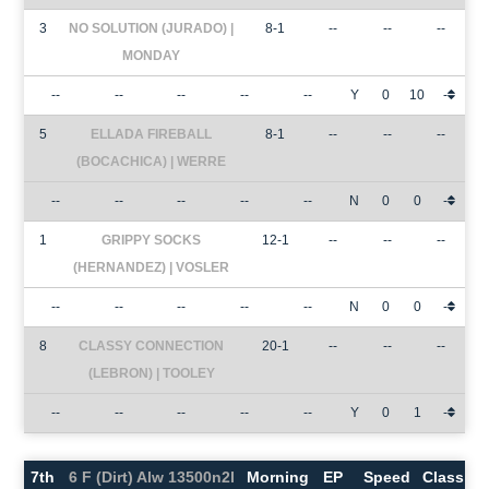
3
NO SOLUTION (JURADO) |
8-1
--
--
--
MONDAY
--
--
--
--
--
Y
0
10
-
5
ELLADA FIREBALL
8-1
--
--
--
(BOCACHICA) | WERRE
--
--
--
--
--
N
0
0
-
1
GRIPPY SOCKS
12-1
--
--
--
(HERNANDEZ) | VOSLER
--
--
--
--
--
N
0
0
-
8
CLASSY CONNECTION
20-1
--
--
--
(LEBRON) | TOOLEY
--
--
--
--
--
Y
0
1
-
7th
6 F (Dirt) Alw 13500n2l
Morning
EP
Speed
Class