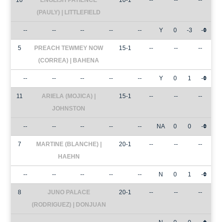
10
ENGLISH PATIENCE
10-1
--
--
--
(PAULY) | LITTLEFIELD
--
--
--
--
--
Y
0
-3
-
5
PREACH TEWMEY NOW
15-1
--
--
--
(CORREA) | BAHENA
--
--
--
--
--
Y
0
1
-
11
ARIELA (MOJICA) |
15-1
--
--
--
JOHNSTON
--
--
--
--
--
NA
0
0
-
7
MARTINE (BLANCHE) |
20-1
--
--
--
HAEHN
--
--
--
--
--
N
0
1
-
8
JUNO PALACE
20-1
--
--
--
(RODRIGUEZ) | DONJUAN