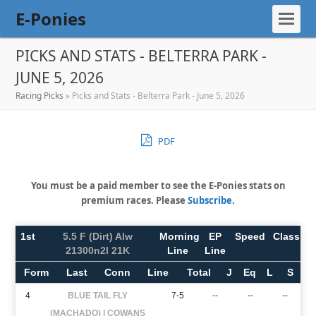
E-Ponies
PICKS AND STATS - BELTERRA PARK -
JUNE 5, 2026
Racing Picks
»
Picks and Stats - Belterra Park - June 5, 2026
PDF
You must be a paid member to see the E-Ponies stats on
premium races. Please
Subscribe
.
1st
5.5 F (Dirt) Alw
Morning
EP
Speed
Class
21300n2l 21K
Line
Line
Form
Last
Conn
Line
Total
J
Eq
L
S
4
BLUE TAIL FLY
7-5
--
--
--
(MACHADO) | COWANS