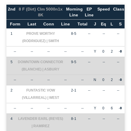
2nd
8 F (Dirt) Clm 5000n1x
Morning
EP
Speed
Class
8K
Line
Line
Form
Last
Conn
Line
Total
J
Eq
L
S
1
PROVE WORTHY
8-5
--
--
--
(RODRIGUEZ) | SMITH
--
--
--
--
--
Y
0
2
-
5
DOWNTOWN CONNECTOR
9-5
--
--
--
(BLANCHE) | ASBURY
--
--
--
--
--
N
0
2
-
2
FUNTASTIC VOW
2-1
--
--
--
(VILLARREAL) | WEST
--
--
--
--
--
Y
0
6
-
4
LAVENDER EARL (REYES)
8-1
--
--
--
| RAMIREZ