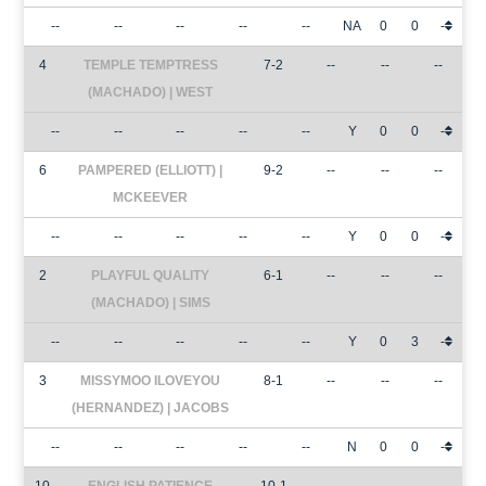
--
--
--
--
--
NA
0
0
-
4
TEMPLE TEMPTRESS
7-2
--
--
--
(MACHADO) | WEST
--
--
--
--
--
Y
0
0
-
6
PAMPERED (ELLIOTT) |
9-2
--
--
--
MCKEEVER
--
--
--
--
--
Y
0
0
-
2
PLAYFUL QUALITY
6-1
--
--
--
(MACHADO) | SIMS
--
--
--
--
--
Y
0
3
-
3
MISSYMOO ILOVEYOU
8-1
--
--
--
(HERNANDEZ) | JACOBS
--
--
--
--
--
N
0
0
-