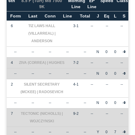
6th
8.5 F (Turf) Md 7500
Morning
EP
Speed
Class
9K
Line
Line
Form
Last
Conn
Line
Total
J
Eq
L
S
6
TIZ LAWS HALL
3-1
--
--
--
(VILLARREAL) |
ANDERSON
--
--
--
--
--
N
0
0
-
4
ZIVA (CORREA) | HUGHES
7-2
--
--
--
--
--
--
--
--
N
0
0
-
2
SILENT SECRETARY
4-1
--
--
--
(MCKEE) | RADOSEVICH
--
--
--
--
--
N
0
0
-
7
TECTONIC (NICHOLLS) |
9-2
--
--
--
WOJCZYNSKI
--
--
--
--
--
Y
0
7
-