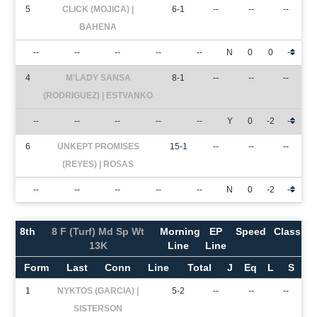
5
CLICK (MOJICA) |
6-1
--
--
--
BAHENA
--
--
--
--
--
N
0
0
-
4
M'LADY SANSA
8-1
--
--
--
(RODRIGUEZ) | ESTVANKO
--
--
--
--
--
Y
0
-2
-
6
UNKEPT PROMISES
15-1
--
--
--
(REYES) | ROSAS
--
--
--
--
--
N
0
-2
-
8th
8 F (Turf) Md Sp Wt
Morning
EP
Speed
Class
13K
Line
Line
Form
Last
Conn
Line
Total
J
Eq
L
S
1
NYKTOS (GARCIA) |
5-2
--
--
--
SISTERSON