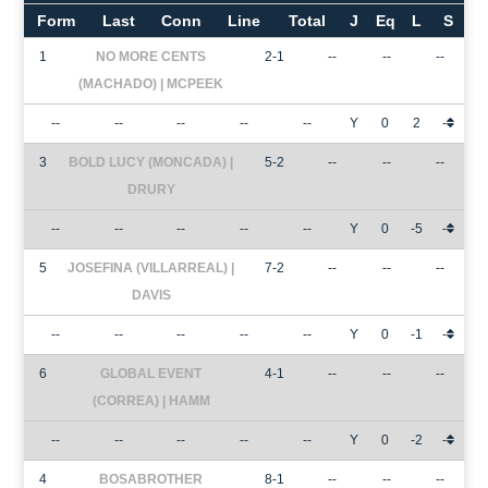
Form
Last
Conn
Line
Total
J
Eq
L
S
1
NO MORE CENTS
2-1
--
--
--
(MACHADO) | MCPEEK
--
--
--
--
--
Y
0
2
-
3
BOLD LUCY (MONCADA) |
5-2
--
--
--
DRURY
--
--
--
--
--
Y
0
-5
-
5
JOSEFINA (VILLARREAL) |
7-2
--
--
--
DAVIS
--
--
--
--
--
Y
0
-1
-
6
GLOBAL EVENT
4-1
--
--
--
(CORREA) | HAMM
--
--
--
--
--
Y
0
-2
-
4
BOSABROTHER
8-1
--
--
--