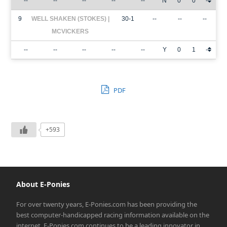
--
--
--
--
--
N
0
0
-
9
WELL SHAKEN (STOKES) |
30-1
--
--
--
MCVICKERS
--
--
--
--
--
Y
0
1
-
PDF
+593
About E-Ponies
For over twenty years, E-Ponies.com has been providing the
best computer-handicapped racing information available on the
internet. E-Ponies.com continues to be a leading innovator in