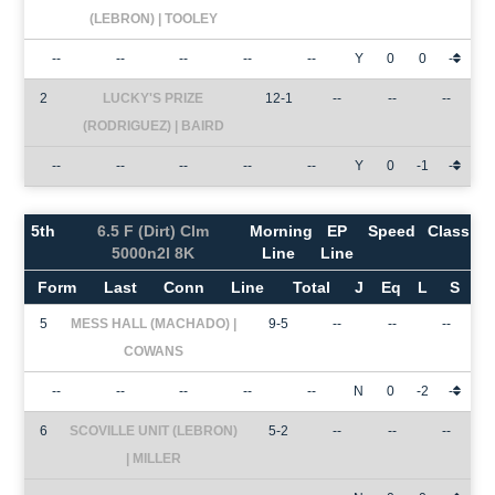
(LEBRON) | TOOLEY
--
--
--
--
--
Y
0
0
-
2
LUCKY'S PRIZE
12-1
--
--
--
(RODRIGUEZ) | BAIRD
--
--
--
--
--
Y
0
-1
-
5th
6.5 F (Dirt) Clm
Morning
EP
Speed
Class
5000n2l 8K
Line
Line
Form
Last
Conn
Line
Total
J
Eq
L
S
5
MESS HALL (MACHADO) |
9-5
--
--
--
COWANS
--
--
--
--
--
N
0
-2
-
6
SCOVILLE UNIT (LEBRON)
5-2
--
--
--
| MILLER